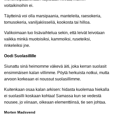
voitaikinoihin ei.
Täytteinä voi olla marsipaania, manteleita, raesokeria,
tomusokeria, vaniljakiisseliä, kookosta tai hilloa.
Valikoimaan tuo lisävaihtelua sekin, että leivät leivotaan
vaikka minkä muotoisiksi, kammoiksi, ruseteiksi,
rinkeleiksi jne.
Oodi Suolasillille
Siunattu sinä heimomme väkevä äiti, joka kerran suolasit
ensimmäisen kalan villimme. Pöytä herkuista notkui, mutta
arvoon korkeaan ei noussut suolasillimme.
Kuitenkaan osaa kalan arkisen: hidasta kuolemaa hiekalla
ei suolasilli koskaan kohtaa! Samassa kun se vedestä
nousee, jo viinaan, oikeaan elementtiinsä, tie sen johtaa.
Morten Madsvend