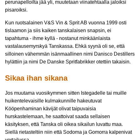
perunapelloilta jää yli, muutetaan viinatehtaalla jaloiksi
pisaroiksi.
Kun ruotsalainen V&S Vin & Sprit AB vuonna 1999 osti
tislaamon ja siis kaiken tanskalaisen snapsin, ei
tapahtuma - ihme kyllä - nostanut minkäänlaista
vastalausemyrskyä Tanskassa. Ehkä syynä oli se, että
silloinen vähemmän isänmaallinen nimi Danisco Destillers
hylättiin ja nimi De Danske Spritfabrikker otettiin takaisin.
Sikaa ihan sikana
Jos muutama vuosikymmen sitten Istegadelle tai muille
huikentelevaisille kulmakunnille hakeutuvat
Kööpenhaminan kävijät olivat taipuvaisia
hurskastelemaan, he saattoivat saada sellaisen
käsityksen, että Tanska oli oikea sikailun luvattu maa.
Siellä rietasteltiin niin että Sodoma ja Gomorra kalpenivat
vertailussa.