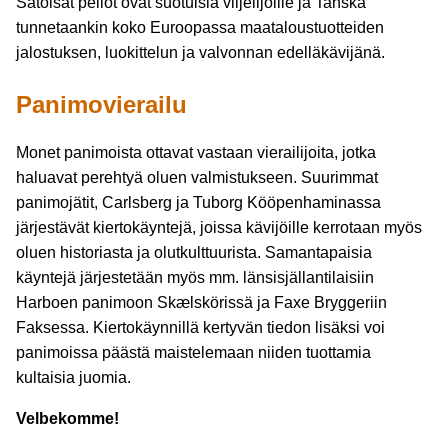
Satoisat pellot ovat suotuisia viljelijöille ja Tanska
tunnetaankin koko Euroopassa maataloustuotteiden
jalostuksen, luokittelun ja valvonnan edelläkävijänä.
Panimovierailu
Monet panimoista ottavat vastaan vierailijoita, jotka
haluavat perehtyä oluen valmistukseen. Suurimmat
panimojätit, Carlsberg ja Tuborg Kööpenhaminassa
järjestävät kiertokäyntejä, joissa kävijöille kerrotaan myös
oluen historiasta ja olutkulttuurista. Samantapaisia
käyntejä järjestetään myös mm. länsisjällantilaisiin
Harboen panimoon Skælskörissä ja Faxe Bryggeriin
Faksessa. Kiertokäynnillä kertyvän tiedon lisäksi voi
panimoissa päästä maistelemaan niiden tuottamia
kultaisia juomia.
Velbekomme!