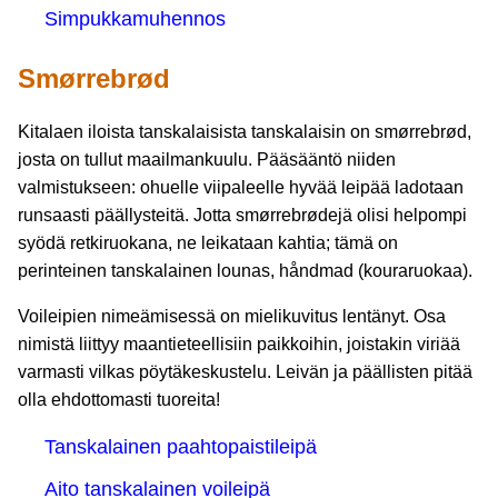
Simpukkamuhennos
Smørrebrød
Kitalaen iloista tanskalaisista tanskalaisin on smørrebrød,
josta on tullut maailmankuulu. Pääsääntö niiden
valmistukseen: ohuelle viipaleelle hyvää leipää ladotaan
runsaasti päällysteitä. Jotta smørrebrødejä olisi helpompi
syödä retkiruokana, ne leikataan kahtia; tämä on
perinteinen tanskalainen lounas, håndmad (kouraruokaa).
Voileipien nimeämisessä on mielikuvitus lentänyt. Osa
nimistä liittyy maantieteellisiin paikkoihin, joistakin viriää
varmasti vilkas pöytäkeskustelu. Leivän ja päällisten pitää
olla ehdottomasti tuoreita!
Tanskalainen paahtopaistileipä
Aito tanskalainen voileipä