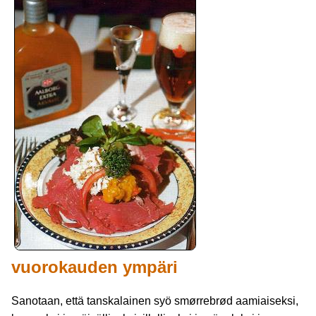
vuorokauden ympäri
Sanotaan, että tanskalainen syö smørrebrød aamiaiseksi,