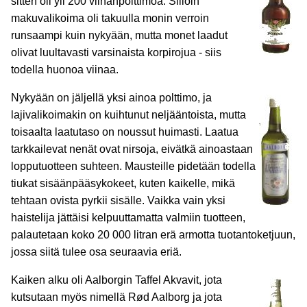
sitten oli yli 200 viinanpolttimoa. Silloin
makuvalikoima oli takuulla monin verroin
runsaampi kuin nykyään, mutta monet laadut
olivat luultavasti varsinaista korpirojua - siis
todella huonoa viinaa.
Nykyään on jäljellä yksi ainoa polttimo, ja
lajivalikoimakin on kuihtunut neljääntoista, mutta
toisaalta laatutaso on noussut huimasti. Laatua
tarkkailevat nenät ovat nirsoja, eivätkä ainoastaan
lopputuotteen suhteen. Mausteille pidetään todella
tiukat sisäänpääsykokeet, kuten kaikelle, mikä
tehtaan ovista pyrkii sisälle. Vaikka vain yksi
haistelija jättäisi kelpuuttamatta valmiin tuotteen,
palautetaan koko 20 000 litran erä armotta tuotantoketjuun,
jossa siitä tulee osa seuraavia eriä.
Kaiken alku oli Aalborgin Taffel Akvavit, jota
kutsutaan myös nimellä Rød Aalborg ja jota