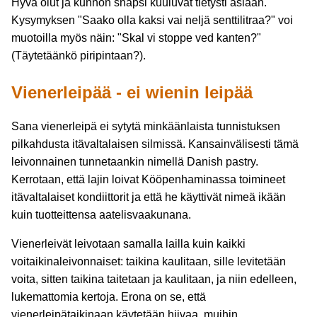
Hyvä olut ja kunnon snapsi kuuluvat tietysti asiaan.
Kysymyksen "Saako olla kaksi vai neljä senttilitraa?" voi
muotoilla myös näin: "Skal vi stoppe ved kanten?"
(Täytetäänkö piripintaan?).
Vienerleipää - ei wienin leipää
Sana vienerleipä ei sytytä minkäänlaista tunnistuksen
pilkahdusta itävaltalaisen silmissä. Kansainvälisesti tämä
leivonnainen tunnetaankin nimellä Danish pastry.
Kerrotaan, että lajin loivat Kööpenhaminassa toimineet
itävaltalaiset kondiittorit ja että he käyttivät nimeä ikään
kuin tuotteittensa aatelisvaakunana.
Vienerleivät leivotaan samalla lailla kuin kaikki
voitaikinaleivonnaiset: taikina kaulitaan, sille levitetään
voita, sitten taikina taitetaan ja kaulitaan, ja niin edelleen,
lukemattomia kertoja. Erona on se, että
vienerleipätaikinaan käytetään hiivaa, muihin