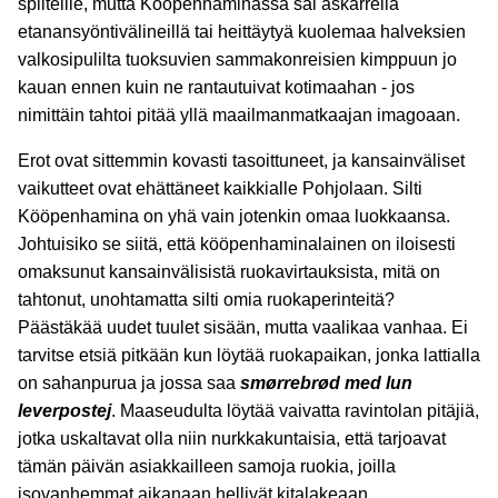
spliteille, mutta Kööpenhaminassa sai askarrella
etanansyöntivälineillä tai heittäytyä kuolemaa halveksien
valkosipulilta tuoksuvien sammakonreisien kimppuun jo
kauan ennen kuin ne rantautuivat kotimaahan - jos
nimittäin tahtoi pitää yllä maailmanmatkaajan imagoaan.
Erot ovat sittemmin kovasti tasoittuneet, ja kansainväliset
vaikutteet ovat ehättäneet kaikkialle Pohjolaan. Silti
Kööpenhamina on yhä vain jotenkin omaa luokkaansa.
Johtuisiko se siitä, että kööpenhaminalainen on iloisesti
omaksunut kansainvälisistä ruokavirtauksista, mitä on
tahtonut, unohtamatta silti omia ruokaperinteitä?
Päästäkää uudet tuulet sisään, mutta vaalikaa vanhaa. Ei
tarvitse etsiä pitkään kun löytää ruokapaikan, jonka lattialla
on sahanpurua ja jossa saa
smørrebrød med lun
leverpostej
. Maaseudulta löytää vaivatta ravintolan pitäjiä,
jotka uskaltavat olla niin nurkkakuntaisia, että tarjoavat
tämän päivän asiakkailleen samoja ruokia, joilla
isovanhemmat aikanaan hellivät kitalakeaan.