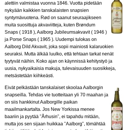
alettiin valmistaa vuonna 1846. Vuotta pidetään
nykyään kaikkien tanskalaisten snapsien
syntymävuotena. Rød on saanut seuraajikseen
muita suosittuja akvaviitteja, kuten Brøndum
Snaps ( 1918 ), Aalborg Jubileumsakvavit ( 1946 )
ja Porse Snaps ( 1965 ). Uudempi tulokas on
Aalborg Dild Akvavit, joka sopii mainiosti kalaruokien
seuraksi. Mutta älkää luulko, että tehtaan tarkat nenät
tyytyvät näihin. Koko ajan on käynnissä kehitystyö ja
uusia, nykyaikaisia makuja, tulevaisuuden suosikkeja,
metsästetään kiihkeästi.
Eivät pelkästään tanskalaiset skoolaa Aalborgin
snapseilla. Tehdas vie tuotteitaan yli 70 maahan ja
on siis hankkinut Aalborgille paikan
maailmankartalta. Jos New Yorkissa menee
baariin ja pyytää "Århusin", ei tapahdu mitään,
mutta jos sen sijaan huikkaa "Aalborg", tömähtää