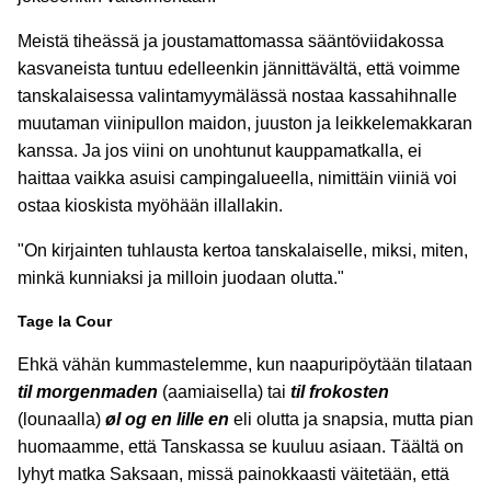
Meistä tiheässä ja joustamattomassa sääntöviidakossa
kasvaneista tuntuu edelleenkin jännittävältä, että voimme
tanskalaisessa valintamyymälässä nostaa kassahihnalle
muutaman viinipullon maidon, juuston ja leikkelemakkaran
kanssa. Ja jos viini on unohtunut kauppamatkalla, ei
haittaa vaikka asuisi campingalueella, nimittäin viiniä voi
ostaa kioskista myöhään illallakin.
"On kirjainten tuhlausta kertoa tanskalaiselle, miksi, miten,
minkä kunniaksi ja milloin juodaan olutta."
Tage la Cour
Ehkä vähän kummastelemme, kun naapuripöytään tilataan
til morgenmaden
(aamiaisella) tai
til frokosten
(lounaalla)
øl og en lille en
eli olutta ja snapsia, mutta pian
huomaamme, että Tanskassa se kuuluu asiaan. Täältä on
lyhyt matka Saksaan, missä painokkaasti väitetään, että