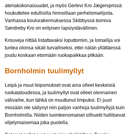
ateriakokonaisuudet, ja myös Gerlevi Kro Jægersprissä
houkuttelee edullisilla hinnoillaan perhelomailijoita.
Vanhassa koulurakennuksessa Skibbyssä toimiva
Søndreby Kro on erityisen lapsiystävällinen.
Krouveja riittää listattavaksi loputtomiin, ja lomailija voi
tuntea olonsa sikäli turvalliseksi, ettei nälän yllättäessä
joudu koskaan etsimään ruokapaikkaa pitkään.
Bornholmin tuulimyllyt
Leipä ja muut leipomukset ovat aina olleet keskeisiä
ruokataloudessa, ja tuulimyllyt ovat olleet olennainen
välivaihe, kun tähkä on muuttunut limpuksi. Ei juuri
missään ole säilynyt niin paljon vanhoja tuulimyllyjä kuin
Bornholmilla. Niiden luonteenomaiset silhuetit hallitsevat
viljelymaisemaa joka puolella.