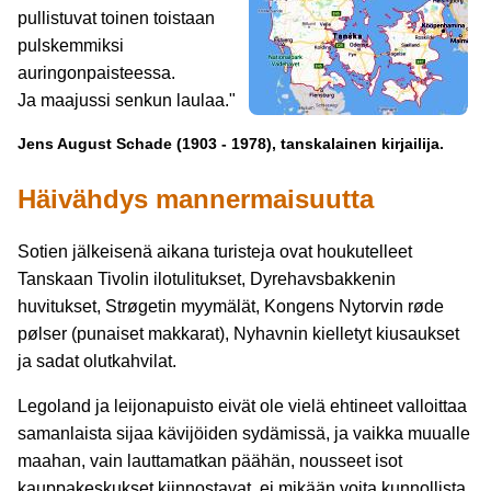
pullistuvat toinen toistaan
pulskemmiksi
auringonpaisteessa.
Ja maajussi senkun laulaa."
Jens August Schade (1903 - 1978), tanskalainen kirjailija.
Häivähdys mannermaisuutta
Sotien jälkeisenä aikana turisteja ovat houkutelleet
Tanskaan Tivolin ilotulitukset, Dyrehavsbakkenin
huvitukset, Strøgetin myymälät, Kongens Nytorvin røde
pølser (punaiset makkarat), Nyhavnin kielletyt kiusaukset
ja sadat olutkahvilat.
Legoland ja leijonapuisto eivät ole vielä ehtineet valloittaa
samanlaista sijaa kävijöiden sydämissä, ja vaikka muualle
maahan, vain lauttamatkan päähän, nousseet isot
kauppakeskukset kiinnostavat, ei mikään voita kunnollista,