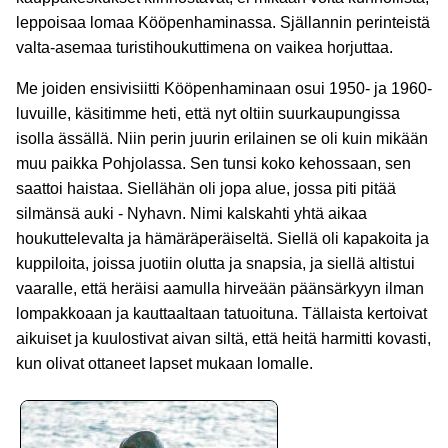
leppoisaa lomaa Kööpenhaminassa. Själlannin perinteistä
valta-asemaa turistihoukuttimena on vaikea horjuttaa.
Me joiden ensivisiitti Kööpenhaminaan osui 1950- ja 1960-
luvuille, käsitimme heti, että nyt oltiin suurkaupungissa
isolla ässällä. Niin perin juurin erilainen se oli kuin mikään
muu paikka Pohjolassa. Sen tunsi koko kehossaan, sen
saattoi haistaa. Siellähän oli jopa alue, jossa piti pitää
silmänsä auki - Nyhavn. Nimi kalskahti yhtä aikaa
houkuttelevalta ja hämäräperäiseltä. Siellä oli kapakoita ja
kuppiloita, joissa juotiin olutta ja snapsia, ja siellä altistui
vaaralle, että heräisi aamulla hirveään päänsärkyyn ilman
lompakkoaan ja kauttaaltaan tatuoituna. Tällaista kertoivat
aikuiset ja kuulostivat aivan siltä, että heitä harmitti kovasti,
kun olivat ottaneet lapset mukaan lomalle.