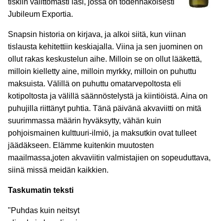
tiskiin välittömästi lasi, jossa on todennäköisesti
Jubileum Exportia.
Snapsin historia on kirjava, ja alkoi siitä, kun viinan
tislausta kehitettiin keskiajalla. Viina ja sen juominen on
ollut rakas keskustelun aihe. Milloin se on ollut lääkettä,
milloin kielletty aine, milloin myrkky, milloin on puhuttu
maksuista. Välillä on puhuttu omatarvepoltosta eli
kotipoltosta ja välillä säännöstelystä ja kiintiöistä. Aina on
puhujilla riittänyt puhtia. Tänä päivänä akvaviitti on mitä
suurimmassa määrin hyväksytty, vähän kuin
pohjoismainen kulttuuri-ilmiö, ja maksutkin ovat tulleet
jäädäkseen. Elämme kuitenkin muutosten
maailmassa,joten akvaviitin valmistajien on sopeuduttava,
siinä missä meidän kaikkien.
Taskumatin teksti
"Puhdas kuin neitsyt