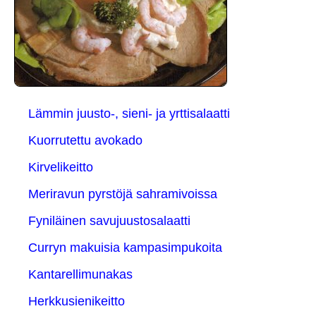
Lämmin juusto-, sieni- ja yrttisalaatti
Kuorrutettu avokado
Kirvelikeitto
Meriravun pyrstöjä sahramivoissa
Fyniläinen savujuustosalaatti
Curryn makuisia kampasimpukoita
Kantarellimunakas
Herkkusienikeitto