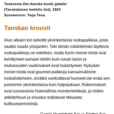
Teoksesta
Det danske bords glæder
(Tanskalaisen keittiön ilot), 1924
Suomennos: Tarja Teva.
Tanskan krouvit
Alun alkaen kro tarkoitti yksinkertaista ruokapaikkaa, josta
saattoi saada yösijankin. Toki tämän määritelmän täyttäviä
ruokapaikkoja on edelleen, mutta hyvin monet niistä ovat
kehittyneet samaan tahtiin kuin ruoan tason ja
mukavuuden vaatimukset ovat lisääntyneet. Nykyään
monet niistä ovat gourmet-paikkoja kansainvälisine
ruokalistoineen, eivätkä vuokrattavat huoneet ole enää sen
paremmin yksinkertaisia kuin halpojakaan. Rakennukset
ovat suoranaisia historiallisia muistomerkkejä, ja niiden
arkkitehtuuri ja sisustus todistavat rikkaasta
kulttuuriperinnöstä.