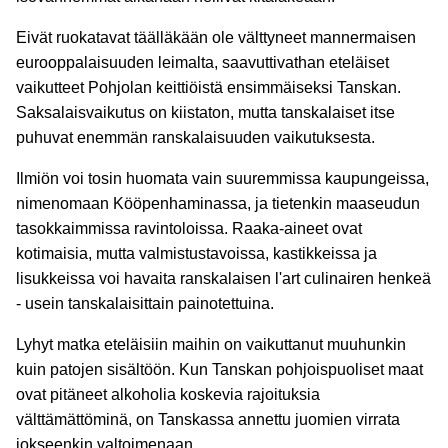
Eivät ruokatavat täälläkään ole välttyneet mannermaisen
eurooppalaisuuden leimalta, saavuttivathan eteläiset
vaikutteet Pohjolan keittiöistä ensimmäiseksi Tanskan.
Saksalaisvaikutus on kiistaton, mutta tanskalaiset itse
puhuvat enemmän ranskalaisuuden vaikutuksesta.
Ilmiön voi tosin huomata vain suuremmissa kaupungeissa,
nimenomaan Kööpenhaminassa, ja tietenkin maaseudun
tasokkaimmissa ravintoloissa. Raaka-aineet ovat
kotimaisia, mutta valmistustavoissa, kastikkeissa ja
lisukkeissa voi havaita ranskalaisen l'art culinairen henkeä
- usein tanskalaisittain painotettuina.
Lyhyt matka eteläisiin maihin on vaikuttanut muuhunkin
kuin patojen sisältöön. Kun Tanskan pohjoispuoliset maat
ovat pitäneet alkoholia koskevia rajoituksia
välttämättöminä, on Tanskassa annettu juomien virrata
jokseenkin valtoimenaan.