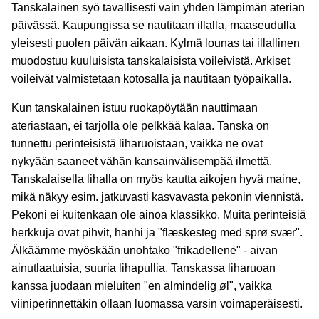
Tanskalainen syö tavallisesti vain yhden lämpimän aterian
päivässä. Kaupungissa se nautitaan illalla, maaseudulla
yleisesti puolen päivän aikaan. Kylmä lounas tai illallinen
muodostuu kuuluisista tanskalaisista voileivistä. Arkiset
voileivät valmistetaan kotosalla ja nautitaan työpaikalla.
Kun tanskalainen istuu ruokapöytään nauttimaan
ateriastaan, ei tarjolla ole pelkkää kalaa. Tanska on
tunnettu perinteisistä liharuoistaan, vaikka ne ovat
nykyään saaneet vähän kansainvälisempää ilmettä.
Tanskalaisella lihalla on myös kautta aikojen hyvä maine,
mikä näkyy esim. jatkuvasti kasvavasta pekonin viennistä.
Pekoni ei kuitenkaan ole ainoa klassikko. Muita perinteisiä
herkkuja ovat pihvit, hanhi ja "flæskesteg med sprø svær".
Älkäämme myöskään unohtako "frikadellene" - aivan
ainutlaatuisia, suuria lihapullia. Tanskassa liharuoan
kanssa juodaan mieluiten "en almindelig øl", vaikka
viiniperinnettäkin ollaan luomassa varsin voimaperäisesti.