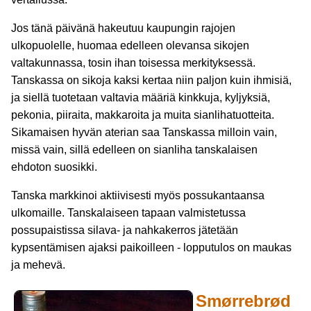
Jos tänä päivänä hakeutuu kaupungin rajojen
ulkopuolelle, huomaa edelleen olevansa sikojen
valtakunnassa, tosin ihan toisessa merkityksessä.
Tanskassa on sikoja kaksi kertaa niin paljon kuin ihmisiä,
ja siellä tuotetaan valtavia määriä kinkkuja, kyljyksiä,
pekonia, piiraita, makkaroita ja muita sianlihatuotteita.
Sikamaisen hyvän aterian saa Tanskassa milloin vain,
missä vain, sillä edelleen on sianliha tanskalaisen
ehdoton suosikki.
Tanska markkinoi aktiivisesti myös possukantaansa
ulkomaille. Tanskalaiseen tapaan valmistetussa
possupaistissa silava- ja nahkakerros jätetään
kypsentämisen ajaksi paikoilleen - lopputulos on maukas
ja mehevä.
Smørrebrød