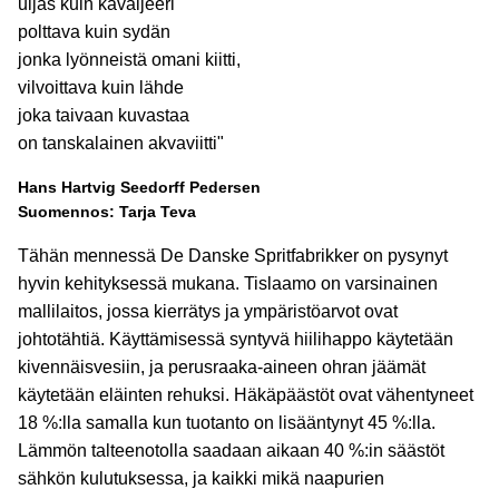
uljas kuin kavaljeeri
polttava kuin sydän
jonka lyönneistä omani kiitti,
vilvoittava kuin lähde
joka taivaan kuvastaa
on tanskalainen akvaviitti"
Hans Hartvig Seedorff Pedersen
Suomennos: Tarja Teva
Tähän mennessä De Danske Spritfabrikker on pysynyt
hyvin kehityksessä mukana. Tislaamo on varsinainen
mallilaitos, jossa kierrätys ja ympäristöarvot ovat
johtotähtiä. Käyttämisessä syntyvä hiilihappo käytetään
kivennäisvesiin, ja perusraaka-aineen ohran jäämät
käytetään eläinten rehuksi. Häkäpäästöt ovat vähentyneet
18 %:lla samalla kun tuotanto on lisääntynyt 45 %:lla.
Lämmön talteenotolla saadaan aikaan 40 %:in säästöt
sähkön kulutuksessa, ja kaikki mikä naapurien