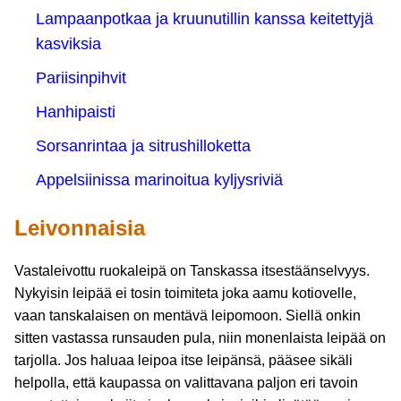
Lampaanpotkaa ja kruunutillin kanssa keitettyjä
kasviksia
Pariisinpihvit
Hanhipaisti
Sorsanrintaa ja sitrushilloketta
Appelsiinissa marinoitua kyljysriviä
Leivonnaisia
Vastaleivottu ruokaleipä on Tanskassa itsestäänselvyys.
Nykyisin leipää ei tosin toimiteta joka aamu kotiovelle,
vaan tanskalaisen on mentävä leipomoon. Siellä onkin
sitten vastassa runsauden pula, niin monenlaista leipää on
tarjolla. Jos haluaa leipoa itse leipänsä, pääsee sikäli
helpolla, että kaupassa on valittavana paljon eri tavoin