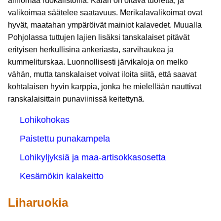
alinomaa ruokalistoilla. Kalan on oltava tuoretta, ja
valikoimaa säätelee saatavuus. Merikalavalikoimat ovat
hyvät, maatahan ympäröivät mainiot kalavedet. Muualla
Pohjolassa tuttujen lajien lisäksi tanskalaiset pitävät
erityisen herkullisina ankeriasta, sarvihaukea ja
kummeliturskaa. Luonnollisesti järvikaloja on melko
vähän, mutta tanskalaiset voivat iloita siitä, että saavat
kohtalaisen hyvin karppia, jonka he mielellään nauttivat
ranskalaisittain punaviinissä keitettynä.
Lohikohokas
Paistettu punakampela
Lohikyljyksiä ja maa-artisokkasosetta
Kesämökin kalakeitto
Liharuokia