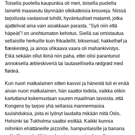
Toisella puolella kaupunkia oli meri, toisella puolella
lainehti maaseutu täynnään olkikattoisia krouveja. Niissä
tarjoilusta vastasivat tuhdit, hyväntuuliset matamit, jotka
ajattelivat aina vain asiakkaan parasta. "Syö niin että
häpeät"! on unohtumaton kehotus. Siellä sai omistautua
sellaisille herkuille kuin frikadellit, biksemad, hakkelhøf ja
flæskesteg, ja ainoa uhkaava vaara oli mahankivistys.
Eikä sekään ollut ikinä niin paha, ettei olisi parantunut
annoksella æbleskiveriä tai lautasellisella rødgrød med
flødeä.
Kun nuori matkalainen sitten kasvoi ja hänestä tuli ei enää
aivan nuori matkalainen, hän saattoi todeta, vaikka olikin
kartuttanut kokemustaan suuren maailman tavoista, että
Kongens by tarjosi yhä sellaisia mannermaisia
tuulahduksia, joita ei lyönyt laudalta mikään mitä Oslo,
Helsinki tai Tukholma saattoi esittää. Kaikki kunnia
niihinkin ehättäneille pizzoille, hampurilaisille ja banana