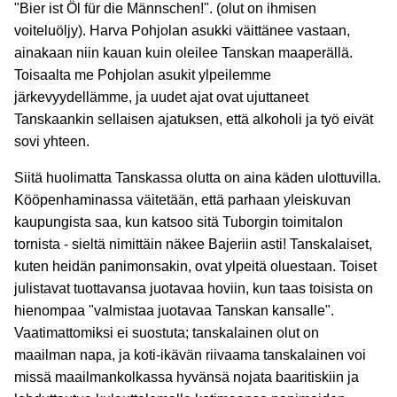
"Bier ist Öl für die Männschen!". (olut on ihmisen
voiteluöljy). Harva Pohjolan asukki väittänee vastaan,
ainakaan niin kauan kuin oleilee Tanskan maaperällä.
Toisaalta me Pohjolan asukit ylpeilemme
järkevyydellämme, ja uudet ajat ovat ujuttaneet
Tanskaankin sellaisen ajatuksen, että alkoholi ja työ eivät
sovi yhteen.
Siitä huolimatta Tanskassa olutta on aina käden ulottuvilla.
Kööpenhaminassa väitetään, että parhaan yleiskuvan
kaupungista saa, kun katsoo sitä Tuborgin toimitalon
tornista - sieltä nimittäin näkee Bajeriin asti! Tanskalaiset,
kuten heidän panimonsakin, ovat ylpeitä oluestaan. Toiset
julistavat tuottavansa juotavaa hoviin, kun taas toisista on
hienompaa "valmistaa juotavaa Tanskan kansalle".
Vaatimattomiksi ei suostuta; tanskalainen olut on
maailman napa, ja koti-ikävän riivaama tanskalainen voi
missä maailmankolkassa hyvänsä nojata baaritiskiin ja