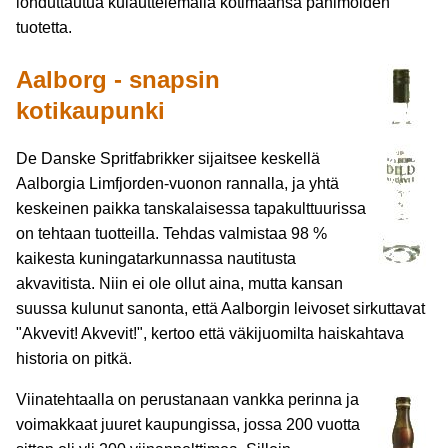
lohduttautua kulauttelemalla kotimaansa panimoiden
tuotetta.
Aalborg - snapsin
kotikaupunki
De Danske Spritfabrikker sijaitsee keskellä
Aalborgia Limfjorden-vuonon rannalla, ja yhtä
keskeinen paikka tanskalaisessa tapakulttuurissa
on tehtaan tuotteilla. Tehdas valmistaa 98 %
kaikesta kuningatarkunnassa nautitusta
akvavitista. Niin ei ole ollut aina, mutta kansan
suussa kulunut sanonta, että Aalborgin leivoset sirkuttavat
"Akvevit! Akvevit!", kertoo että väkijuomilta haiskahtava
historia on pitkä.
Viinatehtaalla on perustanaan vankka perinna ja
voimakkaat juuret kaupungissa, jossa 200 vuotta