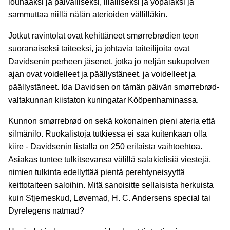
lounaaksi ja päivälliseksi, illalliseksi ja yöpalaksi ja
sammuttaa niillä nälän aterioiden vällilläkin.
Jotkut ravintolat ovat kehittäneet smørrebrødien teon
suoranaiseksi taiteeksi, ja johtavia taiteilijoita ovat
Davidsenin perheen jäsenet, jotka jo neljän sukupolven
ajan ovat voidelleet ja päällystäneet, ja voidelleet ja
päällystäneet. Ida Davidsen on tämän päivän smørrebrød-
valtakunnan kiistaton kuningatar Kööpenhaminassa.
Kunnon smørrebrød on sekä kokonainen pieni ateria että
silmänilo. Ruokalistoja tutkiessa ei saa kuitenkaan olla
kiire - Davidsenin listalla on 250 erilaista vaihtoehtoa.
Asiakas tuntee tulkitsevansa välillä salakielisiä viestejä,
nimien tulkinta edellyttää pientä perehtyneisyyttä
keittotaiteen saloihin. Mitä sanoisitte sellaisista herkuista
kuin Stjerneskud, Løvemad, H. C. Andersens special tai
Dyrelegens natmad?