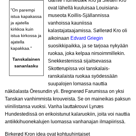
Gamle Humlebæk Kro ja Sletten Kro
ovat lähellä kuuluisaa Louisiana-
"On parempi
museota Koillis-Själlannissa
istua kapakassa
vanhoissa kauniissa
ja ajatella
kirkkoa kuin
kalastajataajamissa. Søllerød Kro oli
istua kirkossa ja
aikoinaan
Edvard Griegin
ajatella
suosikkipaikka, ja se tarjoaa nykyään
kapakkaa."
ruokaa, joka kelpaa nirsoimmillekin.
Tanskalainen
Snekkestenissä sijaitsevassa
sananlasku
Skotterupissa voi tanskalais-
ranskalaista ruokaa syödessään
suupalojen lomassa nauttia
näköalasta Öresundin yli. Bregnerød Farumissa on yksi
Tanskan vanhimmista krouveista. Se on maineikas paksun
viinilistansa vuoksi. Vanha lauttakrouvi Lynæs
Hundestedissä on erikoistunut kalaruokiin, joita voi nauttia
antiikkihuonekalujen luomassa vanhanajan ilmapiirissä.
Birkerød Kron idea ovat kohtuuhintaiset