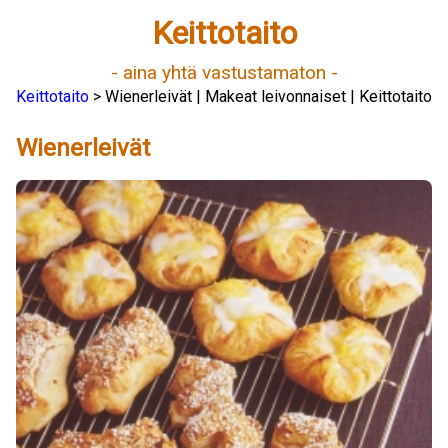
Keittotaito
- aina yhtä vastustamaton -
Keittotaito
> Wienerleivät | Makeat leivonnaiset | Keittotaito
Wienerleivät