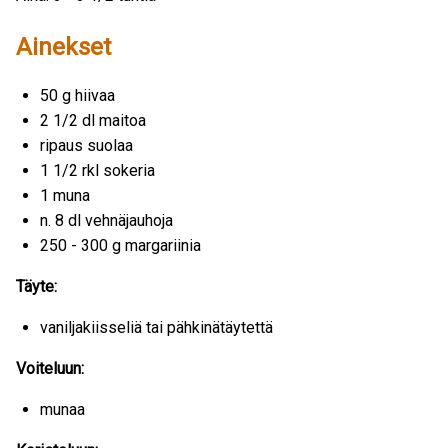
Ainekset
50 g hiivaa
2 1/2 dl maitoa
ripaus suolaa
1 1/2 rkl sokeria
1 muna
n. 8 dl vehnäjauhoja
250 - 300 g margariinia
Täyte:
vaniljakiisseliä tai pähkinätäytettä
Voiteluun:
munaa