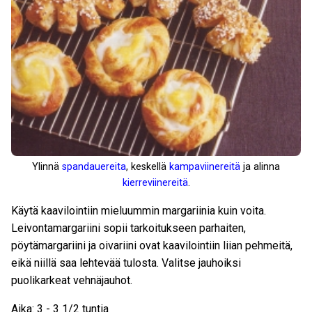
Ylinnä
spandauereita
, keskellä
kampaviinereitä
ja alinna
kierreviinereitä
.
Käytä kaavilointiin mieluummin margariinia kuin voita.
Leivontamargariini sopii tarkoitukseen parhaiten,
pöytämargariini ja oivariini ovat kaavilointiin liian pehmeitä,
eikä niillä saa lehtevää tulosta. Valitse jauhoiksi
puolikarkeat vehnäjauhot.
Aika: 3 - 3 1/2 tuntia