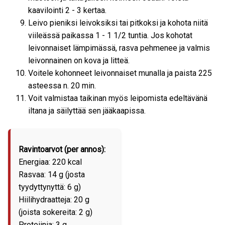
kaavilointi 2 - 3 kertaa.
Leivo pieniksi leivoksiksi tai pitkoksi ja kohota niitä
viileässä paikassa 1 - 1 1/2 tuntia. Jos kohotat
leivonnaiset lämpimässä, rasva pehmenee ja valmis
leivonnainen on kova ja litteä.
Voitele kohonneet leivonnaiset munalla ja paista 225
asteessa n. 20 min.
Voit valmistaa taikinan myös leipomista edeltävänä
iltana ja säilyttää sen jääkaapissa.
Ravintoarvot (per annos):
Energiaa: 220 kcal
Rasvaa: 14 g (josta
tyydyttynyttä: 6 g)
Hiilihydraatteja: 20 g
(joista sokereita: 2 g)
Proteiinia: 3 g