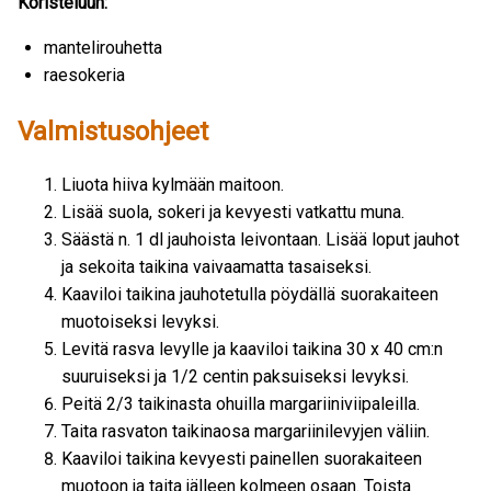
Koristeluun:
mantelirouhetta
raesokeria
Valmistusohjeet
Liuota hiiva kylmään maitoon.
Lisää suola, sokeri ja kevyesti vatkattu muna.
Säästä n. 1 dl jauhoista leivontaan. Lisää loput jauhot
ja sekoita taikina vaivaamatta tasaiseksi.
Kaaviloi taikina jauhotetulla pöydällä suorakaiteen
muotoiseksi levyksi.
Levitä rasva levylle ja kaaviloi taikina 30 x 40 cm:n
suuruiseksi ja 1/2 centin paksuiseksi levyksi.
Peitä 2/3 taikinasta ohuilla margariiniviipaleilla.
Taita rasvaton taikinaosa margariinilevyjen väliin.
Kaaviloi taikina kevyesti painellen suorakaiteen
muotoon ja taita jälleen kolmeen osaan. Toista