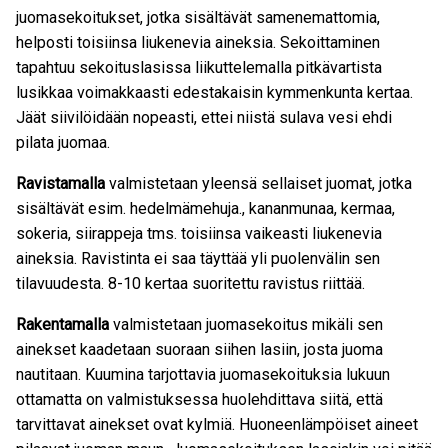
juomasekoitukset, jotka sisältävät samenemattomia,
helposti toisiinsa liukenevia aineksia. Sekoittaminen
tapahtuu sekoituslasissa liikuttelemalla pitkävartista
lusikkaa voimakkaasti edestakaisin kymmenkunta kertaa.
Jäät siivilöidään nopeasti, ettei niistä sulava vesi ehdi
pilata juomaa.
Ravistamalla
valmistetaan yleensä sellaiset juomat, jotka
sisältävät esim. hedelmämehuja., kananmunaa, kermaa,
sokeria, siirappeja tms. toisiinsa vaikeasti liukenevia
aineksia. Ravistinta ei saa täyttää yli puolenvälin sen
tilavuudesta. 8-10 kertaa suoritettu ravistus riittää.
Rakentamalla
valmistetaan juomasekoitus mikäli sen
ainekset kaadetaan suoraan siihen lasiin, josta juoma
nautitaan. Kuumina tarjottavia juomasekoituksia lukuun
ottamatta on valmistuksessa huolehdittava siitä, että
tarvittavat ainekset ovat kylmiä. Huoneenlämpöiset aineet