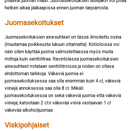
pilaavat juoman maun. Juomasekoituksen lasejakin voi pitää
hetken aikaa jääkaapissa ennen juoman tarjoamista.
Juomasekoitukset
Juomasekoituksien ainesuhteet on tässä ilmoitettu osina
(muutamaa poikkeusta lukuun ottamatta). Kotioloissa voi
näin ollen käyttää juomia valmistettaessa myös muita
mittoja kuin senttilitraa. Ravintolassa juomasekoituksien
ainesuhteet mitataan senttilitroissa ja niiden on oltava
ehdottoman tarkkoja. Väkeviä juomia ei
juomasekoituksessa saa olla enemmän kuin 4 cl, väkeviä
viinejä annoksessa saa olla 8 cl. Mikäli
juomasekoituksessa on sekä väkeviä juomia että väkeviä
viinejä, katsotaan 2 cl:n väkevää viiniä vastaavan 1 cl
väkevää alkoholijuomaa.
Viskipohjaiset