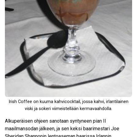
Irish Coffee on kuuma kahvicocktail, jossa kahvi, irlantilainen
viski ja sokeri viimeistellään kermavaahdolla.
Alkuperäisen ohjeen sanotaan syntyneen pian II
maailmansodan jälkeen, ja sen keksi baarimestari Joe
Sheridan Shannonin lentoaseman baarissa Irlannin