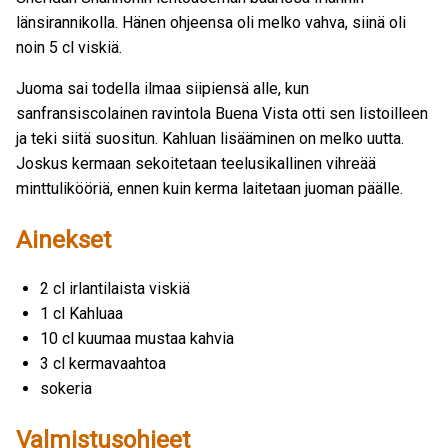
länsirannikolla. Hänen ohjeensa oli melko vahva, siinä oli
noin 5 cl viskiä.
Juoma sai todella ilmaa siipiensä alle, kun
sanfransiscolainen ravintola Buena Vista otti sen listoilleen
ja teki siitä suositun. Kahluan lisääminen on melko uutta.
Joskus kermaan sekoitetaan teelusikallinen vihreää
minttulikööriä, ennen kuin kerma laitetaan juoman päälle.
Ainekset
2 cl irlantilaista viskiä
1 cl Kahluaa
10 cl kuumaa mustaa kahvia
3 cl kermavaahtoa
sokeria
Valmistusohjeet