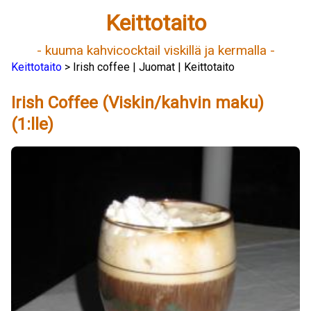
Keittotaito
- kuuma kahvicocktail viskillä ja kermalla -
Keittotaito
> Irish coffee | Juomat | Keittotaito
Irish Coffee (Viskin/kahvin maku)
(1:lle)