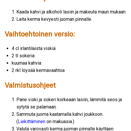
Kaada kahvi ja alkoholi lasiin ja makeuta maun mukaan.
Laita kerma kevyesti juoman pinnalle.
Vaihtoehtoinen versio:
4 cl irlantilaista viskiä
2 tl sokeria
kuumaa kahvia
2 rkl löysää kermavaahtoa
Valmistusohjeet
Pane viski ja sokeri korkeaan lasiin, lämmitä seos ja
sytytä se palamaan.
Sammuta juoma kaatamalla kahvi joukkoon.
(
Liekittäminen
on makuasia.)
Valuta varovasti kerma juoman pinnalle käyttäen