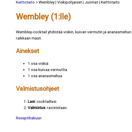
Keittotaito
> Wembley | Viskipohjaiset | Juomat | Keittotaito
Wembley (1:lle)
Wembley-cocktail yhdistää viskin, kuivan vermutin ja ananasmehun. V
raikkaan maun.
Ainekset
1 osa viskiä
1 osa kuivaa vermuttia
1 osa ananasmehua
Valmistusohjeet
Lasi:
cocktaillasi.
Valmistus:
ravistetaan.
Reseptihakuun