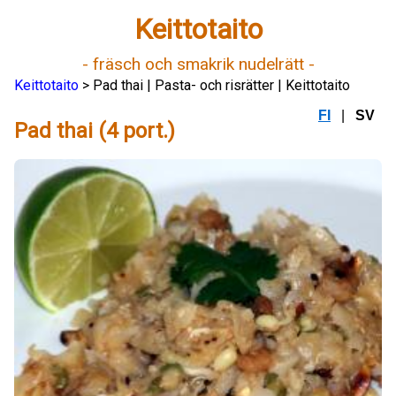
Keittotaito
- fräsch och smakrik nudelrätt -
Keittotaito
> Pad thai | Pasta- och risrätter | Keittotaito
FI
|
SV
Pad thai (4 port.)