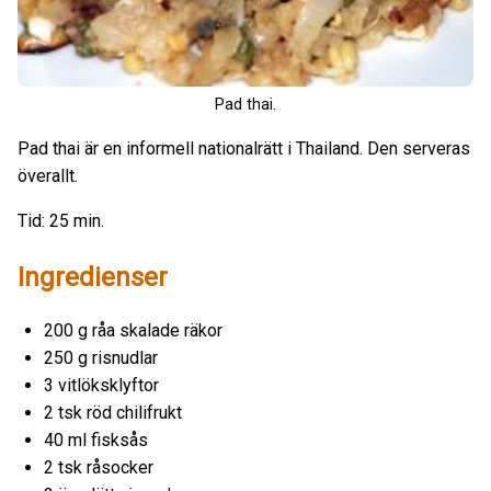
Pad thai.
Pad thai är en informell nationalrätt i Thailand. Den serveras
överallt.
Tid: 25 min.
Ingredienser
200 g råa skalade räkor
250 g risnudlar
3 vitlöksklyftor
2 tsk röd chilifrukt
40 ml fisksås
2 tsk råsocker