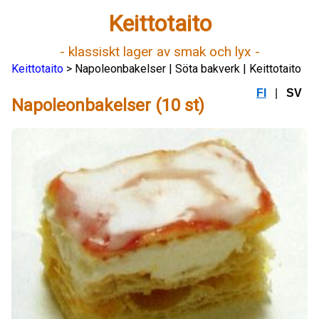
Keittotaito
- klassiskt lager av smak och lyx -
Keittotaito
> Napoleonbakelser | Söta bakverk | Keittotaito
FI
|
SV
Napoleonbakelser (10 st)