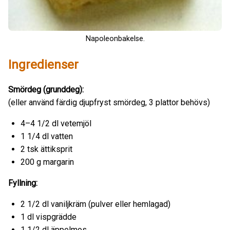
Napoleonbakelse.
Ingredienser
Smördeg (grunddeg):
(eller använd färdig djupfryst smördeg, 3 plattor behövs)
4–4 1/2 dl vetemjöl
1 1/4 dl vatten
2 tsk ättiksprit
200 g margarin
Fyllning:
2 1/2 dl vaniljkräm (pulver eller hemlagad)
1 dl vispgrädde
1 1/2 dl äppelmos