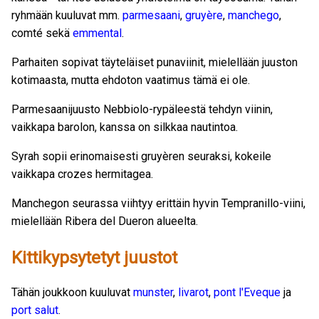
ryhmään kuuluvat mm.
parmesaani
,
gruyère
,
manchego
,
comté sekä
emmental
.
Parhaiten sopivat täyteläiset punaviinit, mielellään juuston
kotimaasta, mutta ehdoton vaatimus tämä ei ole.
Parmesaanijuusto Nebbiolo-rypäleestä tehdyn viinin,
vaikkapa barolon, kanssa on silkkaa nautintoa.
Syrah sopii erinomaisesti gruyèren seuraksi, kokeile
vaikkapa crozes hermitagea.
Manchegon seurassa viihtyy erittäin hyvin Tempranillo-viini,
mielellään Ribera del Dueron alueelta.
Kittikypsytetyt juustot
Tähän joukkoon kuuluvat
munster
,
livarot
,
pont l'Eveque
ja
port salut
.