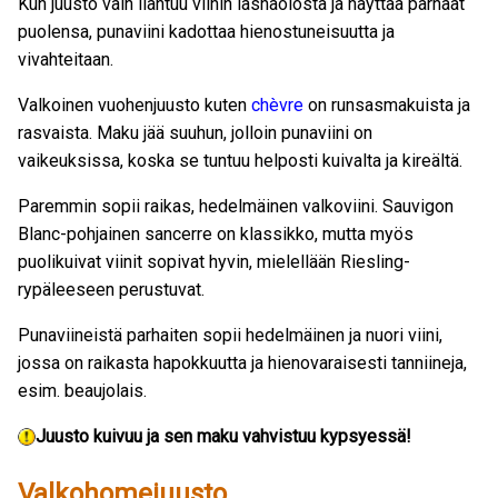
Kun juusto vain ilahtuu viinin läsnäolosta ja näyttää parhaat
puolensa, punaviini kadottaa hienostuneisuutta ja
vivahteitaan.
Valkoinen vuohenjuusto kuten
chèvre
on runsasmakuista ja
rasvaista. Maku jää suuhun, jolloin punaviini on
vaikeuksissa, koska se tuntuu helposti kuivalta ja kireältä.
Paremmin sopii raikas, hedelmäinen valkoviini. Sauvigon
Blanc-pohjainen sancerre on klassikko, mutta myös
puolikuivat viinit sopivat hyvin, mielellään Riesling-
rypäleeseen perustuvat.
Punaviineistä parhaiten sopii hedelmäinen ja nuori viini,
jossa on raikasta hapokkuutta ja hienovaraisesti tanniineja,
esim. beaujolais.
Juusto kuivuu ja sen maku vahvistuu kypsyessä!
Valkohomejuusto