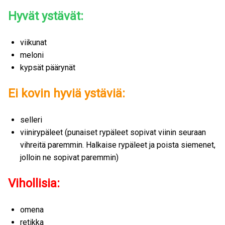
Hyvät ystävät:
viikunat
meloni
kypsät päärynät
Ei kovin hyviä ystäviä:
selleri
viinirypäleet (punaiset rypäleet sopivat viinin seuraan
vihreitä paremmin. Halkaise rypäleet ja poista siemenet,
jolloin ne sopivat paremmin)
Vihollisia:
omena
retikka