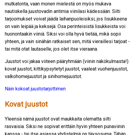
mutkatonta, vaan monen mielestä on myös mukava
nautiskella juustovadin antimia viinilasi kädessään. Silti
tarjoomukset voivat jäädä laihanpuoleisiksi, jos lisukkeena
on vain leipää ja keksejä. Osa perinteisistä lisukkeista voi
huonontaakin viiniä. Siksi voi olla hyvä tietää, mikä sopii
yhteen, ja vain sinähän ratkaiset sen, mitä vieraillesi tarjoat -
tai mitä otat lautaselle, jos olet itse vieraana.
Juustot voi jakaa viiteen pääryhmään (viinin näkökulmasta!):
kovat juustot, kittikypsytetyt juustot, vaaleat vuohenjuustot,
valkohomejuustot ja sinihomejuustot.
Näin kokoat juustotarjottimen
Kovat juustot
Yleensä nämä juustot ovat maukkaita olematta silti
rasvaisia. Siksi ne sopivat erittäin hyvin yhteen punaviinin
kanssa - tai itse asiassa yhdistelmä on täysosuma. Tähän