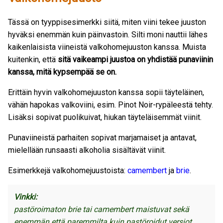
Tässä on tyyppisesimerkki siitä, miten viini tekee juuston
hyväksi enemmän kuin päinvastoin. Silti moni nauttii lähes
kaikenlaisista viineistä valkohomejuuston kanssa. Muista
kuitenkin, että
sitä vaikeampi juustoa on yhdistää punaviinin
kanssa, mitä kypsempää se on.
Erittäin hyvin valkohomejuuston kanssa sopii täyteläinen,
vähän hapokas valkoviini, esim. Pinot Noir-rypäleestä tehty.
Lisäksi sopivat puolikuivat, hiukan täyteläisemmät viinit.
Punaviineistä parhaiten sopivat marjamaiset ja antavat,
mielellään runsaasti alkoholia sisältävät viinit.
Esimerkkejä valkohomejuustoista:
camembert
ja
brie
.
Vinkki:
pastöroimaton brie tai camembert maistuvat sekä
enemmän että paremmilta kuin pastöroidut versiot.