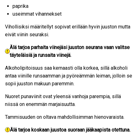
paprika
useimmat vihannekset
Vihollisiksi määritellyt sopivat erillään hyvin juuston mutta
eivät viinin seuraksi.
Älä tarjoa parhaita viinejäsi juuston seurana vaan valitse
täyteläisiä ja runsaita viinejä.
Alkoholipitoisuus saa kernaasti olla korkea, sillä alkoholi
antaa viinille runsaamman ja pyöreämmän leiman, jolloin se
sopii juuston makuun paremmin.
Nuoret punaviinit ovat yleensä vanhoja parempia, sillä
niissä on enemmän marjaisuutta.
Tammisuuden on oltava mahdollisimman hienovaraista.
Älä tarjoa koskaan juustoa suoraan jääkaapista otettuna.