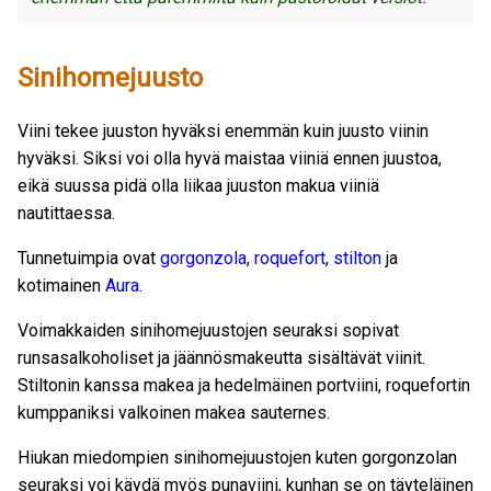
Sinihomejuusto
Viini tekee juuston hyväksi enemmän kuin juusto viinin
hyväksi. Siksi voi olla hyvä maistaa viiniä ennen juustoa,
eikä suussa pidä olla liikaa juuston makua viiniä
nautittaessa.
Tunnetuimpia ovat
gorgonzola
,
roquefort
,
stilton
ja
kotimainen
Aura
.
Voimakkaiden sinihomejuustojen seuraksi sopivat
runsasalkoholiset ja jäännösmakeutta sisältävät viinit.
Stiltonin kanssa makea ja hedelmäinen portviini, roquefortin
kumppaniksi valkoinen makea sauternes.
Hiukan miedompien sinihomejuustojen kuten gorgonzolan
seuraksi voi käydä myös punaviini, kunhan se on täyteläinen