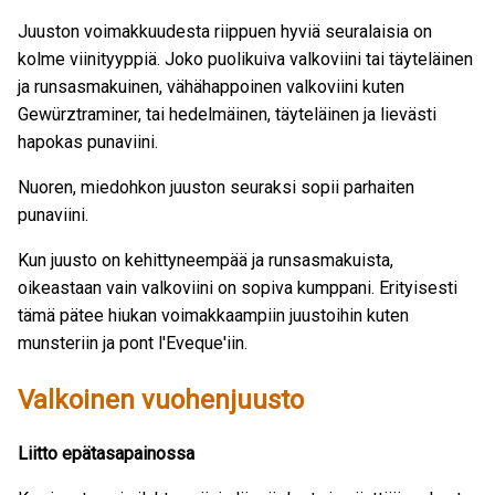
Juuston voimakkuudesta riippuen hyviä seuralaisia on
kolme viinityyppiä. Joko puolikuiva valkoviini tai täyteläinen
ja runsasmakuinen, vähähappoinen valkoviini kuten
Gewürztraminer, tai hedelmäinen, täyteläinen ja lievästi
hapokas punaviini.
Nuoren, miedohkon juuston seuraksi sopii parhaiten
punaviini.
Kun juusto on kehittyneempää ja runsasmakuista,
oikeastaan vain valkoviini on sopiva kumppani. Erityisesti
tämä pätee hiukan voimakkaampiin juustoihin kuten
munsteriin ja pont l'Eveque'iin.
Valkoinen vuohenjuusto
Liitto epätasapainossa