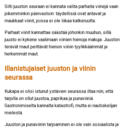
Silti juuston seuraan ei kannata valita parhaita viinejä vaan
pikemminkin päinvastoin: täydellisiä ovat antavat ja
maukkaat viinit, joissa ei ole liikaa katkeruutta.
Parhaat viinit kannattaa säästää johonkin muuhun, sillä
juusto ei kykene vaalimaan viinien hienoja makuja. Juuston
terävät maut peittävät hienon viinin tyylikkäämmät ja
herkemmät maut.
Illanistujaiset juuston ja viinin
seurassa
Kukapa ei olisi istunut ystävien seurassa iltaa niin, että
tarjolla on ollut juustoa, paprikaa ja punaviiniä.
Gastronimiselta kannalta katastrofi, mutta ei nautiskelijan
mielestä.
Juuston ja punaviinin tarjoaminen ei ole vain sosiaalista ja