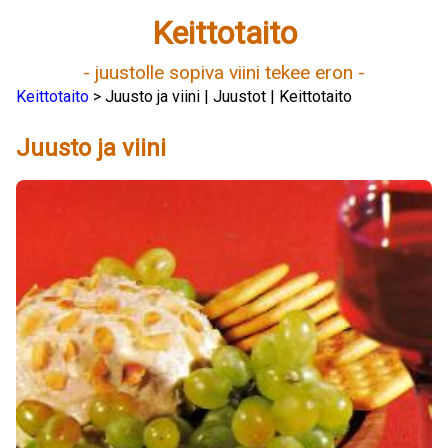
Keittotaito
- juustolle sopiva viini tekee eron -
Keittotaito
> Juusto ja viini | Juustot | Keittotaito
Juusto ja viini