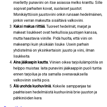
mielletty punaviini on itse asiassa melko kranttu. Sille
sopivat parhaiten kovat, suolaiset juustot.
Monikäyttöisin juustoviini onkin runsaan hedelmäinen,
jonkin verran makeutta sisältävä valkoviini.
Kaksi makua riittää.
Tuoreet hedelmät, marjat ja
makeat lisukkeet ovat herkullisia juustojen kanssa,
mutta haastavia viinille. Pidä huolta, että viini on
makeampi kuin yksikään lisuke. Usein parhain
yhdistelmä on yksinkertaisin: juusto ja viini, ilman
lisukkeita.
Aina jääkaapin kautta.
Viinien oikea tarjoilulämpötila on
helppo muistaa: laita punaviini jääkaappiin puoli tuntia
ennen tarjoilua ja ota samalla ovenavauksella
valkoviinin sieltä pois.
Älä unohda kuohuviiniä.
Kokeile samppanjaa tai
paahteisen hedelmäistä kuohuviiniä brie-juuston ja
pähkinöiden kera.