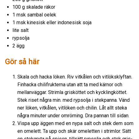
100 g skalade räkor
1 msk sambal oelek
1 msk kinesisk eller indonesisk soja
lite salt
rypsolja
2 ägg
Gör så här
Skala och hacka löken. Riv vitkålen och vitlöksklyftan.
Finhacka chilifrukterna utan att ta med kärnor och
mellanväggar. Strimla grisköttet och kycklingköttet.
Stek riset några min. med rypsolja i stekpanna. Vänd
ner löken, vitkålen, vitlöken och chilin. Låt allt steka
några minuter under omrörning. Dra pannan till sidan.
Vispa upp äggen med en nypa salt och stek dem som
en omelett. Ta upp och skär omeletten i strimlor. Sätt
en stekgryta på spisen, tillsätt rypsolja och stek gris-