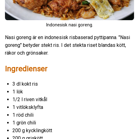
Indonesisk nasi goreng.
Nasi goreng är en indonesisk risbaserad pyttipanna. "Nasi
goreng" betyder stekt ris. I det stekta riset blandas kött,
räkor och grönsaker.
Ingredienser
3 dl kokt ris
1 lök
1/2 l riven vitkål
1 vitlöksklyfta
1 röd chili
1 grön chili
200 g kycklingkött
200 g griskött