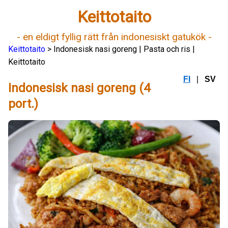
Keittotaito
- en eldigt fyllig rätt från indonesiskt gatukök -
Keittotaito
> Indonesisk nasi goreng | Pasta och ris |
Keittotaito
FI
|
SV
Indonesisk nasi goreng (4
port.)