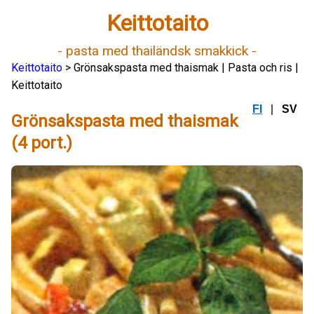
Keittotaito
- pasta med thailändsk smakkick -
Keittotaito
> Grönsakspasta med thaismak | Pasta och ris |
Keittotaito
FI
|
SV
Grönsakspasta med thaismak
(4 port.)