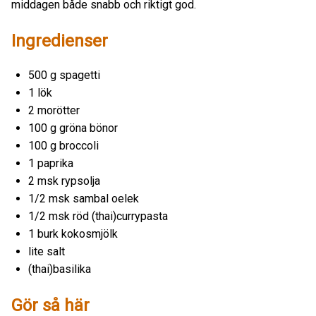
middagen både snabb och riktigt god.
Ingredienser
500 g spagetti
1 lök
2 morötter
100 g gröna bönor
100 g broccoli
1 paprika
2 msk rypsolja
1/2 msk sambal oelek
1/2 msk röd (thai)currypasta
1 burk kokosmjölk
lite salt
(thai)basilika
Gör så här