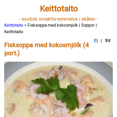
Keittotaito
- exotisk smakförnimmelse i skålen -
Keittotaito
> Fisksoppa med kokosmjölk | Soppor |
Keittotaito
FI
|
SV
Fisksoppa med kokosmjölk (4
port.)