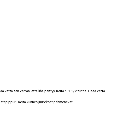
ää vettä sen verran, että liha peittyy. Keitä n. 1 1/2 tuntia. Lisää vettä
maustepippuri. Keitä kunnes juurekset pehmenevät.