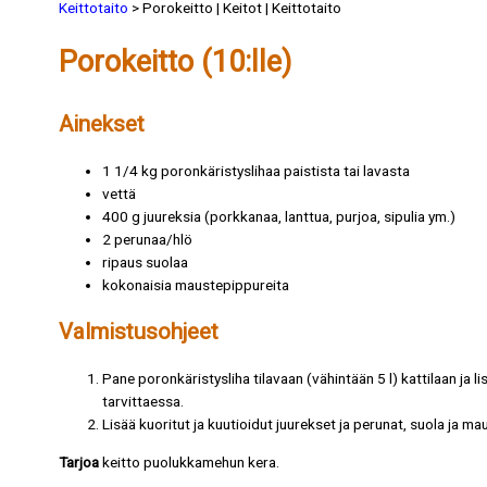
Keittotaito
> Porokeitto | Keitot | Keittotaito
Porokeitto (10:lle)
Ainekset
1 1/4 kg poronkäristyslihaa paistista tai lavasta
vettä
400 g juureksia (porkkanaa, lanttua, purjoa, sipulia ym.)
2 perunaa/hlö
ripaus suolaa
kokonaisia maustepippureita
Valmistusohjeet
Pane poronkäristysliha tilavaan (vähintään 5 l) kattilaan ja lis
tarvittaessa.
Lisää kuoritut ja kuutioidut juurekset ja perunat, suola ja 
Tarjoa
keitto puolukkamehun kera.