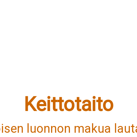
Keittotaito
oisen luonnon makua lauta