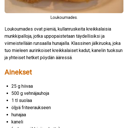
Loukoumades.
Loukoumades ovat pieniä, kullanruskeita kreikkalaisia
munkkipalloja, jotka uppopaistetaan täydellisiksi ja
viimeistellään runsaalla hunajalla. Klassinen jälkiruoka, joka
tuo mieleen aurinkoiset kreikkalaiset kadut, kanelin tuoksun
ja yhteiset hetket pöydän ääressä.
Ainekset
25 g hiivaa
500 g vehnäjauhoja
1 tl suolaa
öljyä friteeraukseen
hunajaa
kaneli