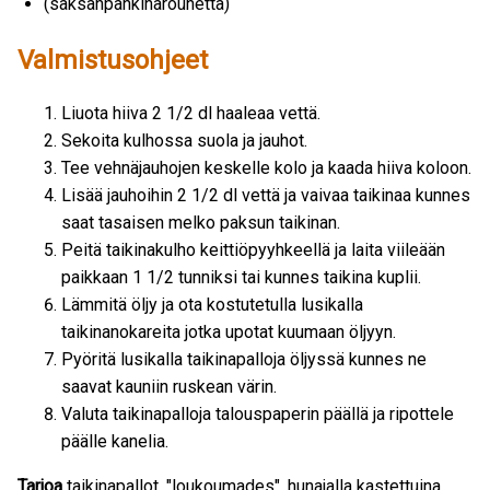
(saksanpähkinärouhetta)
Valmistusohjeet
Liuota hiiva 2 1/2 dl haaleaa vettä.
Sekoita kulhossa suola ja jauhot.
Tee vehnäjauhojen keskelle kolo ja kaada hiiva koloon.
Lisää jauhoihin 2 1/2 dl vettä ja vaivaa taikinaa kunnes
saat tasaisen melko paksun taikinan.
Peitä taikinakulho keittiöpyyhkeellä ja laita viileään
paikkaan 1 1/2 tunniksi tai kunnes taikina kuplii.
Lämmitä öljy ja ota kostutetulla lusikalla
taikinanokareita jotka upotat kuumaan öljyyn.
Pyöritä lusikalla taikinapalloja öljyssä kunnes ne
saavat kauniin ruskean värin.
Valuta taikinapalloja talouspaperin päällä ja ripottele
päälle kanelia.
Tarjoa
taikinapallot, "loukoumades", hunajalla kastettuina,