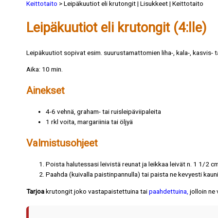
Keittotaito
> Leipäkuutiot eli krutongit | Lisukkeet | Keittotaito
Leipäkuutiot eli krutongit (4:lle)
Leipäkuutiot sopivat esim. suurustamattomien liha-, kala-, kasvis- t
Aika: 10 min.
Ainekset
4-6 vehnä, graham- tai ruisleipäviipaleita
1 rkl voita, margariinia tai öljyä
Valmistusohjeet
Poista halutessasi leivistä reunat ja leikkaa leivät n. 1 1/2 cm
Paahda (kuivalla paistinpannulla) tai paista ne kevyesti kauni
Tarjoa
krutongit joko vastapaistettuina tai
paahdettuina,
jolloin ne