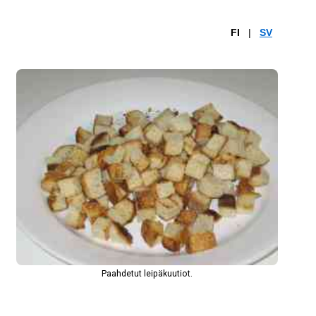
FI
|
SV
Paahdetut leipäkuutiot.