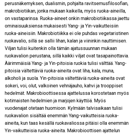
perusnäkemyksen, dualismin, pohjalta ravitsemusfilosofian,
makrobiotiikan, jonka mukaan kaikella, myös ruoka-aineilla,
on vastaparinsa. Ruoka-aineet onkin makrobiotiikassa jaettu
ominaisuuksiensa mukaisesti Yang- ja Yin-vaikutteisiin
ruoka-aineisiin. Makrobiotiikka ei ole puhdas vegetaristinen
ruokavalio, sillä se sallii lihan, kalan ja viininkin nauttimisen.
Viljan tulisi kuitenkin olla tämän ajatussuunnan mukaan
ruokavalion perustana, sillä kaikki viljat ovat tasapainottavia.
Äärimmäisiä Yang- ja Yin-pitoisia ruokia tulisi välttää. Yang-
pitoisia vältettäviä ruoka-aineita ovat liha, kala, muna,
alkoholi ja suola. Yin-pitoisia vältettäviä ruoka-aineita ovat
sokeri, voi, olut, valkoinen vehnäjauho, kahvi ja trooppiset
hedelmät. Makrobioottisessa ajattelussa korostetaan myös
kotimaisten hedelmien ja marjojen käyttöä. Myös
vuodenajat otetaan huomioon. Kylmään talvisaikaan tulisi
ruokavalion sisältää enemmän Yang-vaikutteisia ruoka-
aineita, kun taas kesällä ruokavaliossa pitäisi olla enemmän
Yin-vaikutteisia ruoka-aineita. Makrobioottisen ajattelun