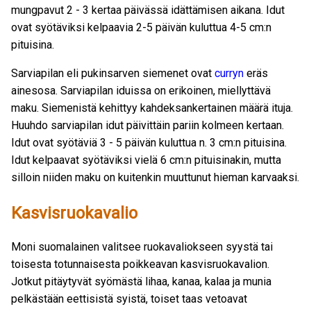
mungpavut 2 - 3 kertaa päivässä idättämisen aikana. Idut
ovat syötäviksi kelpaavia 2-5 päivän kuluttua 4-5 cm:n
pituisina.
Sarviapilan eli pukinsarven siemenet ovat
curryn
eräs
ainesosa. Sarviapilan iduissa on erikoinen, miellyttävä
maku. Siemenistä kehittyy kahdeksankertainen määrä ituja.
Huuhdo sarviapilan idut päivittäin pariin kolmeen kertaan.
Idut ovat syötäviä 3 - 5 päivän kuluttua n. 3 cm:n pituisina.
Idut kelpaavat syötäviksi vielä 6 cm:n pituisinakin, mutta
silloin niiden maku on kuitenkin muuttunut hieman karvaaksi.
Kasvisruokavalio
Moni suomalainen valitsee ruokavaliokseen syystä tai
toisesta totunnaisesta poikkeavan kasvisruokavalion.
Jotkut pitäytyvät syömästä lihaa, kanaa, kalaa ja munia
pelkästään eettisistä syistä, toiset taas vetoavat