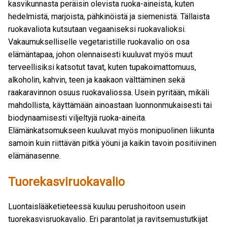
kasvikunnasta peräisin olevista ruoka-aineista, kuten
hedelmistä, marjoista, pähkinöistä ja siemenistä. Tällaista
ruokavaliota kutsutaan vegaaniseksi ruokavalioksi.
Vakaumukselliselle vegetaristille ruokavalio on osa
elämäntapaa, johon olennaisesti kuuluvat myös muut
terveellisiksi katsotut tavat, kuten tupakoimattomuus,
alkoholin, kahvin, teen ja kaakaon välttäminen sekä
raakaravinnon osuus ruokavaliossa. Usein pyritään, mikäli
mahdollista, käyttämään ainoastaan luonnonmukaisesti tai
biodynaamisesti viljeltyjä ruoka-aineita.
Elämänkatsomukseen kuuluvat myös monipuolinen liikunta
samoin kuin riittävän pitkä yöuni ja kaikin tavoin positiivinen
elämänasenne.
Tuorekasviruokavalio
Luontaislääketieteessä kuuluu perushoitoon usein
tuorekasvisruokavalio. Eri parantolat ja ravitsemustutkijat