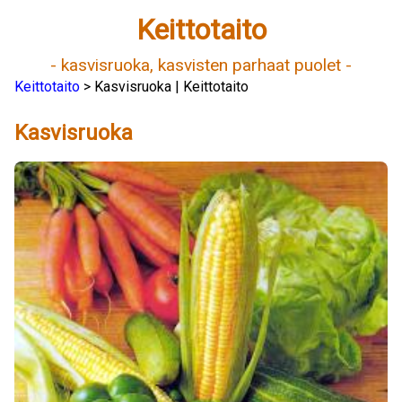
Keittotaito
- kasvisruoka, kasvisten parhaat puolet -
Keittotaito
> Kasvisruoka | Keittotaito
Kasvisruoka