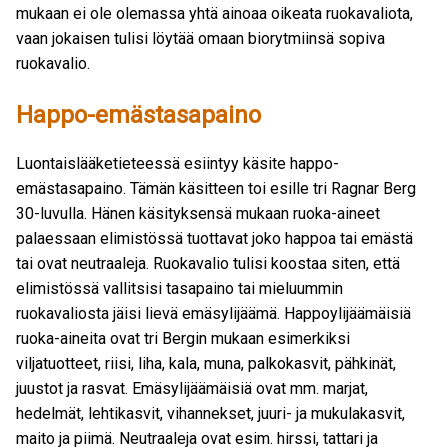
mukaan ei ole olemassa yhtä ainoaa oikeata ruokavaliota,
vaan jokaisen tulisi löytää omaan biorytmiinsä sopiva
ruokavalio.
Happo-emästasapaino
Luontaislääketieteessä esiintyy käsite happo-
emästasapaino. Tämän käsitteen toi esille tri Ragnar Berg
30-luvulla. Hänen käsityksensä mukaan ruoka-aineet
palaessaan elimistössä tuottavat joko happoa tai emästä
tai ovat neutraaleja. Ruokavalio tulisi koostaa siten, että
elimistössä vallitsisi tasapaino tai mieluummin
ruokavaliosta jäisi lievä emäsylijäämä. Happoylijäämäisiä
ruoka-aineita ovat tri Bergin mukaan esimerkiksi
viljatuotteet, riisi, liha, kala, muna, palkokasvit, pähkinät,
juustot ja rasvat. Emäsylijäämäisiä ovat mm. marjat,
hedelmät, lehtikasvit, vihannekset, juuri- ja mukulakasvit,
maito ja piimä. Neutraaleja ovat esim. hirssi, tattari ja