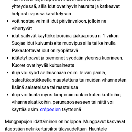
yhteydessä, sillä idut ovat hyvin hauraita ja katkeavat
helposti rajussa käsittelyssä
voit nostaa valmiit idut päivänvaloon, jolloin ne
vihertyvät
idut säilyvät käyttökelpoisina jääkaapissa n. 1 viikon.
Suojaa idut kuivumiselta muovipussilla tai kelmulla.
Pakastettavat idut on ryöpättävä
idätetyt pavut ja siemenet syödään yleensä kuorineen.
Kuoret ovat hyvää kuituainesta
ituja voi syöd sellaisenaan esim. leivän päällä,
salaattikastikkeella maustettuna tai muiden vihannesten
lisänä salaateissa tai raasteissa
ituja voi lisätä myös lämpimiin ruokiin kuten keittoihin,
vihanneslaatikoihin, perunasoseeseen tai niitä voi
käyttää esim.
crêpesien
täytteenä
Mungpapujen idättäminen on helppoa. Mungpavut kasvavat
itäessään nelinkertaisiksi tilavuudeltaan. Huuhtele