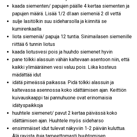
kaada siementen/ papujen päälle 4 kertaa siementen ja
papujen määrä. Lisää 1/2 dl:aan siemeniä 2 dl vettä
sulje lasitölkin suu sideharsolla ja kiinnitä se
kumirenkaalla
liota siemeniä/ papuja 12 tuntia. Sinimailasen siemenille
riittää 6 tunnin liotus
kaada liotusvesi pois ja huuhdo siemenet hyvin
pane tölkki alassuin vähän kaltevaan asentoon niin, että
kaikki ylimääräinen vesi valuu pois. Liika kosteus
mädättää idut
idätä pimeässä paikassa. Pidä tölkki alassuin ja
kaltevassa asennossa koko idättämisen ajan. Keittiön
kuivauskaappi tai pannuhuone ovat erinomaisia
idätyspaikkoja
huuhtele siemenet/ pavut 2 kertaa päivässä koko
idättämisen ajan. Huuhtele myös sideharso
ensimmäiset idut tulevat näkyviin 1-2 päivän kuluttua.
Älä ravista ituja tarpeettomasti huuhtomisen