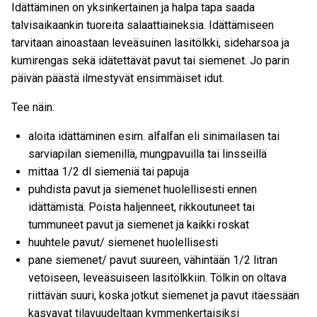
Idättäminen on yksinkertainen ja halpa tapa saada
talvisaikaankin tuoreita salaattiaineksia. Idättämiseen
tarvitaan ainoastaan leveäsuinen lasitölkki, sideharsoa ja
kumirengas sekä idätettävät pavut tai siemenet. Jo parin
päivän päästä ilmestyvät ensimmäiset idut.
Tee näin:
aloita idättäminen esim. alfalfan eli sinimailasen tai
sarviapilan siemenillä, mungpavuilla tai linsseillä
mittaa 1/2 dl siemeniä tai papuja
puhdista pavut ja siemenet huolellisesti ennen
idättämistä. Poista haljenneet, rikkoutuneet tai
tummuneet pavut ja siemenet ja kaikki roskat
huuhtele pavut/ siemenet huolellisesti
pane siemenet/ pavut suureen, vähintään 1/2 litran
vetoiseen, leveäsuiseen lasitölkkiin. Tölkin on oltava
riittävän suuri, koska jotkut siemenet ja pavut itäessään
kasvavat tilavuudeltaan kymmenkertaisiksi