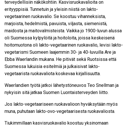
terveydellisiin näkökohtiin. Kasvisruokavalioita on
erityyppisiä. Tunnetuin ja yleisin niistä on lakto-
vegetaarinen ruokavalio. Se koostuu vihanneksista,
marjoista, hedelmistä, pavuista, viljasta, siemenistä,
maidosta ja maitovalmisteista. Vaikka jo 1900-luvun alussa
oli Suomessa kylpylöitä ja hoitoloita, joissa keskeisenä
hoitomuotona oli lakto-vegetaarinen ruokavalio, levisi lakto-
vegetarismi Suomeen laajemmin 30- ja 40-luvuilla Are ja
Ebba Waerlandin mukana. He pitivät sekä Ruotsissa että
Suomessa lukuisia esitelmiä ja julkaisivat lakto-
vegetaarista ruokavaliota koskevaa kirjallisuutta.
Waerlandien työtä jatkoi lähetystöneuvos Teo Snellman ja
nykyisin sitä jatkaa Suomen Luontaisterveyden liitto.
Jos lakto-vegetaariseen ruokavalioon hyväksytään myös
muna, puhutaan lakto-ovo-vegetaarisesta ruokavaliosta.
Tiukimmillaan kasvisruokavalio koostuu yksinomaan