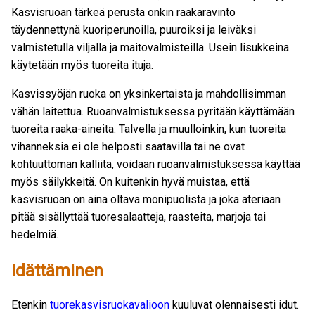
Kasvisruoan tärkeä perusta onkin raakaravinto
täydennettynä kuoriperunoilla, puuroiksi ja leiväksi
valmistetulla viljalla ja maitovalmisteilla. Usein lisukkeina
käytetään myös tuoreita ituja.
Kasvissyöjän ruoka on yksinkertaista ja mahdollisimman
vähän laitettua. Ruoanvalmistuksessa pyritään käyttämään
tuoreita raaka-aineita. Talvella ja muulloinkin, kun tuoreita
vihanneksia ei ole helposti saatavilla tai ne ovat
kohtuuttoman kalliita, voidaan ruoanvalmistuksessa käyttää
myös säilykkeitä. On kuitenkin hyvä muistaa, että
kasvisruoan on aina oltava monipuolista ja joka ateriaan
pitää sisällyttää tuoresalaatteja, raasteita, marjoja tai
hedelmiä.
Idättäminen
Etenkin
tuorekasvisruokavalioon
kuuluvat olennaisesti idut.