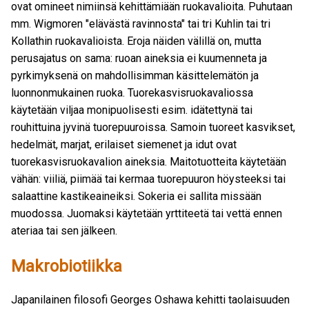
ovat omineet nimiinsä kehittämiään ruokavalioita. Puhutaan
mm. Wigmoren "elävästä ravinnosta" tai tri Kuhlin tai tri
Kollathin ruokavalioista. Eroja näiden välillä on, mutta
perusajatus on sama: ruoan aineksia ei kuumenneta ja
pyrkimyksenä on mahdollisimman käsittelemätön ja
luonnonmukainen ruoka. Tuorekasvisruokavaliossa
käytetään viljaa monipuolisesti esim. idätettynä tai
rouhittuina jyvinä tuorepuuroissa. Samoin tuoreet kasvikset,
hedelmät, marjat, erilaiset siemenet ja idut ovat
tuorekasvisruokavalion aineksia. Maitotuotteita käytetään
vähän: viiliä, piimää tai kermaa tuorepuuron höysteeksi tai
salaattine kastikeaineiksi. Sokeria ei sallita missään
muodossa. Juomaksi käytetään yrttiteetä tai vettä ennen
ateriaa tai sen jälkeen.
Makrobiotiikka
Japanilainen filosofi Georges Oshawa kehitti taolaisuuden