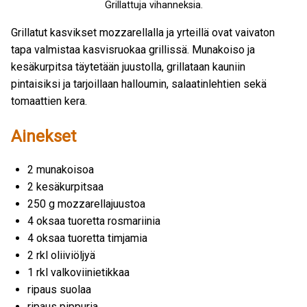
Grillattuja vihanneksia.
Grillatut kasvikset mozzarellalla ja yrteillä ovat vaivaton
tapa valmistaa kasvisruokaa grillissä. Munakoiso ja
kesäkurpitsa täytetään juustolla, grillataan kauniin
pintaisiksi ja tarjoillaan halloumin, salaatinlehtien sekä
tomaattien kera.
Ainekset
2 munakoisoa
2 kesäkurpitsaa
250 g mozzarellajuustoa
4 oksaa tuoretta rosmariinia
4 oksaa tuoretta timjamia
2 rkl oliiviöljyä
1 rkl valkoviinietikkaa
ripaus suolaa
ripaus pippuria