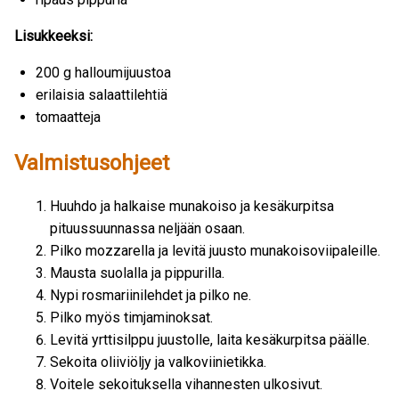
Lisukkeeksi:
200 g halloumijuustoa
erilaisia salaattilehtiä
tomaatteja
Valmistusohjeet
Huuhdo ja halkaise munakoiso ja kesäkurpitsa
pituussuunnassa neljään osaan.
Pilko mozzarella ja levitä juusto munakoisoviipaleille.
Mausta suolalla ja pippurilla.
Nypi rosmariinilehdet ja pilko ne.
Pilko myös timjaminoksat.
Levitä yrttisilppu juustolle, laita kesäkurpitsa päälle.
Sekoita oliiviöljy ja valkoviinietikka.
Voitele sekoituksella vihannesten ulkosivut.