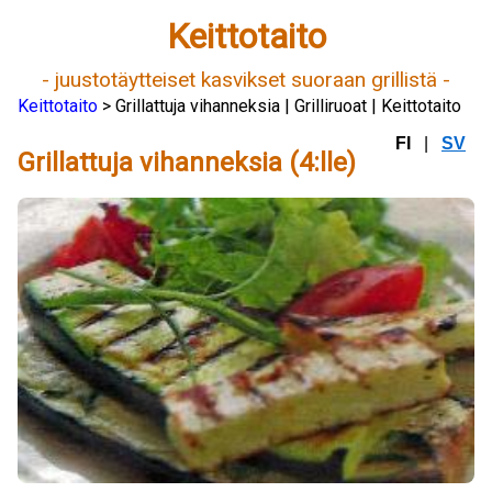
Keittotaito
- juustotäytteiset kasvikset suoraan grillistä -
Keittotaito
> Grillattuja vihanneksia | Grilliruoat | Keittotaito
FI
|
SV
Grillattuja vihanneksia (4:lle)