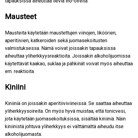
tapauksissa aiheuttaa lieviä iho-oireita.
Mausteet
Mausteita käytetään maustettujen viinojen, liköörien,
aperitiivien, katkeroiden sekä juomasekoitusten
valmistuksessa. Nämä voivat joissakin tapauksissa
aiheuttaa yliherkkyysreaktioita. Joissakin alkoholijuomissa
käytettävät kaakao, suklaa ja pähkinät voivat myös aiheuttaa
em. reaktioita.
Kiniini
Kiniiniä on joissakin aperitiiviviineissä. Se saattaa aiheuttaa
yliherkkyysoireita. On myös hyvä muistaa, että tonicvesi,
jota käytetään juomasekoituksissa, sisältää kiniiniä. Näin
kiniinistä johtuva yliherkkyys ei välttämättä aiheudu itse
alkoholijuomasta.