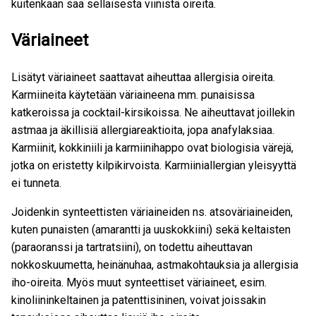
kuitenkaan saa sellaisesta viinistä oireita.
Väriaineet
Lisätyt väriaineet saattavat aiheuttaa allergisia oireita.
Karmiineita käytetään väriaineena mm. punaisissa
katkeroissa ja cocktail-kirsikoissa. Ne aiheuttavat joillekin
astmaa ja äkillisiä allergiareaktioita, jopa anafylaksiaa.
Karmiinit, kokkiniili ja karmiinihappo ovat biologisia värejä,
jotka on eristetty kilpikirvoista. Karmiiniallergian yleisyyttä
ei tunneta.
Joidenkin synteettisten väriaineiden ns. atsoväriaineiden,
kuten punaisten (amarantti ja uuskokkiini) sekä keltaisten
(paraoranssi ja tartratsiini), on todettu aiheuttavan
nokkoskuumetta, heinänuhaa, astmakohtauksia ja allergisia
iho-oireita. Myös muut synteettiset väriaineet, esim.
kinoliininkeltainen ja patenttisininen, voivat joissakin