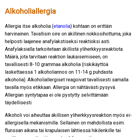
Alkoholiallergia
Allergia itse alkoholia (
etanolia
) kohtaan on erittäin
harvinainen. Tavallisin oire on äkillinen nokkosihottuma, joka
helposti laajenee anafylakstiseksi reaktioksi asti.
Anafylaksialla tarkoitetaan äkillistä yliherkkyysreaktiota.
Määrä, jota tarvitaan reaktion laukaisemiseen, on
tavallisesti 8-10 grammaa alkoholia (riskikäyttöä
laskettaessa 1 alkoholiannos on 11-14 g puhdasta
alkoholia). Alkoholiallergiset reagoivat tavallisesti samalla
tavalla myös etikkaan. Allergia on nähtävästi pysyvä.
Allergian syntytapaa ei ole pystytty selvittämään
täydellisesti.
Alkoholi voi aiheuttaa äkillisen yliherkkyysreaktion myös ei-
allergisella mekanismilla. Sellainen on mahdollista esim.
flunssan aikana tai krapulaisen lähtiessä hikilenkille tai