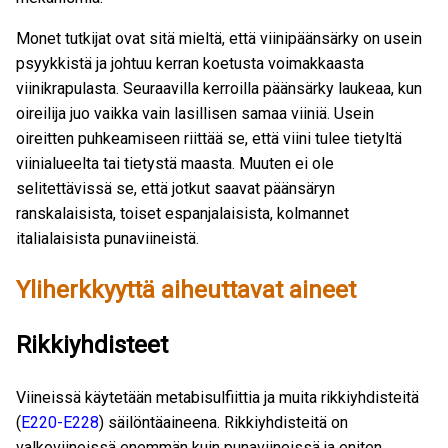
Monet tutkijat ovat sitä mieltä, että viinipäänsärky on usein
psyykkistä ja johtuu kerran koetusta voimakkaasta
viinikrapulasta. Seuraavilla kerroilla päänsärky laukeaa, kun
oireilija juo vaikka vain lasillisen samaa viiniä. Usein
oireitten puhkeamiseen riittää se, että viini tulee tietyltä
viinialueelta tai tietystä maasta. Muuten ei ole
selitettävissä se, että jotkut saavat päänsäryn
ranskalaisista, toiset espanjalaisista, kolmannet
italialaisista punaviineistä.
Yliherkkyyttä aiheuttavat aineet
Rikkiyhdisteet
Viineissä käytetään metabisulfiittia ja muita rikkiyhdisteitä
(
E220-E228
) säilöntäaineena. Rikkiyhdisteitä on
valkoviineissä enemmän kuin punaviineissä ja eniten