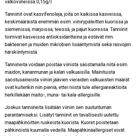
valkoviineissä 0,15g/l.
Tanniinit ovat kasvifenoleja, joita on kaikissa kasveissa,
keskimääräistä enemmän esim. viinirypäleitten kuorissa ja
siemenissä, marjoissa, teessä, ja pajun kuoressa. Tanniinit
toimivat kasveissa antioksidantteina ja estävät mm.
bakteerien ja muiden mikrobien lisääntymistä sekä rasvojen
härskiintymistä.
Tanniineita voidaan poistaa viinistä saostamalla niitä esim.
maidon, kananmunan ja kalan valkuaisilla. Mainituista
saostusaineista viiniin jäävien vieraiden valkuaisten määrät
ovat kuitenkin niin pieniä, ettei niistä tule allergiareaktioita
herkillekään maito-, muna- tai kala-allergisille.
Joskus tanniineita lisätään viiniin sen suutuntuman
parantamiseksi. Lisätyt tanniinit on tavallisesti uutettu
maapähkinöitten ruskeista kuorista. Kuoret poistetaan
pähkinöistä kuumalla vedellä. Maapähkinäallergiset eivät