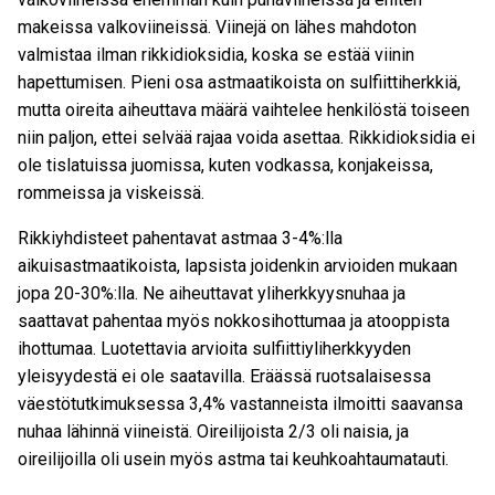
makeissa valkoviineissä. Viinejä on lähes mahdoton
valmistaa ilman rikkidioksidia, koska se estää viinin
hapettumisen. Pieni osa astmaatikoista on sulfiittiherkkiä,
mutta oireita aiheuttava määrä vaihtelee henkilöstä toiseen
niin paljon, ettei selvää rajaa voida asettaa. Rikkidioksidia ei
ole tislatuissa juomissa, kuten vodkassa, konjakeissa,
rommeissa ja viskeissä.
Rikkiyhdisteet pahentavat astmaa 3-4%:lla
aikuisastmaatikoista, lapsista joidenkin arvioiden mukaan
jopa 20-30%:lla. Ne aiheuttavat yliherkkyysnuhaa ja
saattavat pahentaa myös nokkosihottumaa ja atooppista
ihottumaa. Luotettavia arvioita sulfiittiyliherkkyyden
yleisyydestä ei ole saatavilla. Eräässä ruotsalaisessa
väestötutkimuksessa 3,4% vastanneista ilmoitti saavansa
nuhaa lähinnä viineistä. Oireilijoista 2/3 oli naisia, ja
oireilijoilla oli usein myös astma tai keuhkoahtaumatauti.