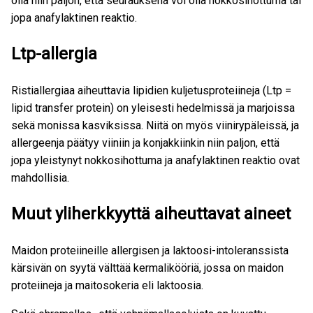
olla niin paljon, että seurauksena voi olla nokkosihottuma tai
jopa anafylaktinen reaktio.
Ltp-allergia
Ristiallergiaa aiheuttavia lipidien kuljetusproteiineja (Ltp =
lipid transfer protein) on yleisesti hedelmissä ja marjoissa
sekä monissa kasviksissa. Niitä on myös viinirypäleissä, ja
allergeenja päätyy viiniin ja konjakkiinkin niin paljon, että
jopa yleistynyt nokkosihottuma ja anafylaktinen reaktio ovat
mahdollisia.
Muut yliherkkyyttä aiheuttavat aineet
Maidon proteiineille allergisen ja laktoosi-intoleranssista
kärsivän on syytä välttää kermalikööriä, jossa on maidon
proteiineja ja maitosokeria eli laktoosia.