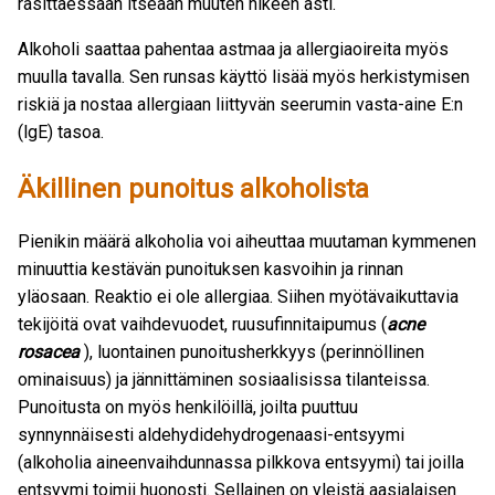
rasittaessaan itseään muuten hikeen asti.
Alkoholi saattaa pahentaa astmaa ja allergiaoireita myös
muulla tavalla. Sen runsas käyttö lisää myös herkistymisen
riskiä ja nostaa allergiaan liittyvän seerumin vasta-aine E:n
(lgE) tasoa.
Äkillinen punoitus alkoholista
Pienikin määrä alkoholia voi aiheuttaa muutaman kymmenen
minuuttia kestävän punoituksen kasvoihin ja rinnan
yläosaan. Reaktio ei ole allergiaa. Siihen myötävaikuttavia
tekijöitä ovat vaihdevuodet, ruusufinnitaipumus (
acne
rosacea
), luontainen punoitusherkkyys (perinnöllinen
ominaisuus) ja jännittäminen sosiaalisissa tilanteissa.
Punoitusta on myös henkilöillä, joilta puuttuu
synnynnäisesti aldehydidehydrogenaasi-entsyymi
(alkoholia aineenvaihdunnassa pilkkova entsyymi) tai joilla
entsyymi toimii huonosti. Sellainen on yleistä aasialaisen