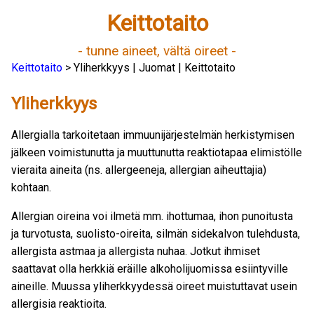
Keittotaito
- tunne aineet, vältä oireet -
Keittotaito
> Yliherkkyys | Juomat | Keittotaito
Yliherkkyys
Allergialla tarkoitetaan immuunijärjestelmän herkistymisen
jälkeen voimistunutta ja muuttunutta reaktiotapaa elimistölle
vieraita aineita (ns. allergeeneja, allergian aiheuttajia)
kohtaan.
Allergian oireina voi ilmetä mm. ihottumaa, ihon punoitusta
ja turvotusta, suolisto-oireita, silmän sidekalvon tulehdusta,
allergista astmaa ja allergista nuhaa. Jotkut ihmiset
saattavat olla herkkiä eräille alkoholijuomissa esiintyville
aineille. Muussa yliherkkyydessä oireet muistuttavat usein
allergisia reaktioita.