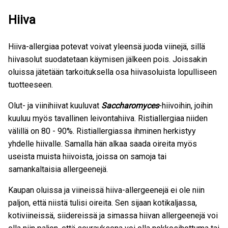
Hiiva
Hiiva-allergiaa potevat voivat yleensä juoda viinejä, sillä
hiivasolut suodatetaan käymisen jälkeen pois. Joissakin
oluissa jätetään tarkoituksella osa hiivasoluista lopulliseen
tuotteeseen.
Olut- ja viinihiivat kuuluvat
Saccharomyces
-hiivoihin, joihin
kuuluu myös tavallinen leivontahiiva. Ristiallergiaa niiden
välillä on 80 - 90%. Ristiallergiassa ihminen herkistyy
yhdelle hiivalle. Samalla hän alkaa saada oireita myös
useista muista hiivoista, joissa on samoja tai
samankaltaisia allergeenejä.
Kaupan oluissa ja viineissä hiiva-allergeenejä ei ole niin
paljon, että niistä tulisi oireita. Sen sijaan kotikaljassa,
kotiviineissä, siidereissä ja simassa hiivan allergeenejä voi