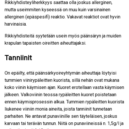
Rikkiyhdisteyliherkkyys saattaa olla joskus allerginen,
mutta useimmiten kyseessä on muu kuin varsinainen
allerginen (epäspesifi) reaktio. Vakavat reaktiot ovat hyvin
harvinaisia.
Rikkiyhdisteitä syytetään usein myös päänsäryn ja muiden
krapulan tapaisten oireitten aiheuttajaksi.
Tanniinit
On epäilty, että päänsärkyoireyhtymän aiheuttaja löytyisi
tummien viinirypäleitten kuorista, sillä nehän ovat mukana
koko viinin käymisen ajan. Kuoret erotellaan vasta käymisen
jälkeen. Valkoviinin teossa rypäleitten kuoret poistetaan
ennen käymisprosessin alkua. Tummien rypäleitten kuorista
liukenee viiniin monia aineita, joista tanniinit tunnetaan
parhaiten. Ne antavat punaviinille sen täyteläisen, joskus
karvaan tai terävän tunnun. Niitä on punaviineissä n. 1,5g/l ja