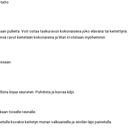
otaito
ltaan pulleita. Voit ostaa taskuravun kokonaisena joko elävänä tai keitettynä.
ensä ravut keitetään kokonaisina ja lihat irrotetaan myöhemmin.
essaan.
ista linjaa seuraten. Puhdista ja kuivaa kilpi.
aan toiselle reunalle.
etulla kovaksi keitetyn munan valkuaisella ja siivilän läpi painetulla