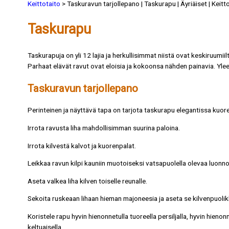
Keittotaito
> Taskuravun tarjollepano | Taskurapu | Äyriäiset | Keitt
Taskurapu
Taskurapuja on yli 12 lajia ja herkullisimmat niistä ovat keskiruumii
Parhaat elävät ravut ovat eloisia ja kokoonsa nähden painavia. Yle
Taskuravun tarjollepano
Perinteinen ja näyttävä tapa on tarjota taskurapu elegantissa kuor
Irrota ravusta liha mahdollisimman suurina paloina.
Irrota kilvestä kalvot ja kuorenpalat.
Leikkaa ravun kilpi kauniin muotoiseksi vatsapuolella olevaa luonnoll
Aseta valkea liha kilven toiselle reunalle.
Sekoita ruskeaan lihaan hieman majoneesia ja aseta se kilvenpuolikk
Koristele rapu hyvin hienonnetulla tuoreella persiljalla, hyvin hienonn
keltuaisella.