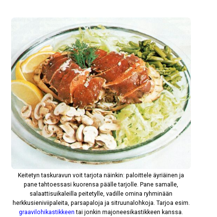
Keitetyn taskuravun voit tarjota näinkin: paloittele äyriäinen ja
pane tahtoessasi kuorensa päälle tarjolle. Pane samalle,
salaattisuikaleilla peitetylle, vadille omina ryhminään
herkkusieniviipaleita, parsapaloja ja sitruunalohkoja. Tarjoa esim.
graavilohikastikkeen
tai jonkin majoneesikastikkeen kanssa.