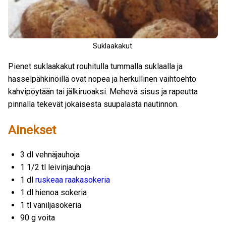
Suklaakakut.
Pienet suklaakakut rouhitulla tummalla suklaalla ja
hasselpähkinöillä ovat nopea ja herkullinen vaihtoehto
kahvipöytään tai jälkiruoaksi. Mehevä sisus ja rapeutta
pinnalla tekevät jokaisesta suupalasta nautinnon.
Ainekset
3 dl vehnäjauhoja
1 1/2 tl leivinjauhoja
1 dl
ruskeaa raakasokeria
1 dl hienoa sokeria
1 tl vaniljasokeria
90 g voita