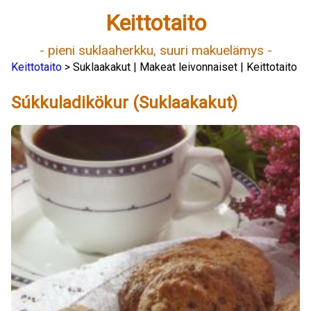
Keittotaito
- pieni suklaaherkku, suuri makuelämys -
Keittotaito
> Suklaakakut | Makeat leivonnaiset | Keittotaito
Súkkuladikökur (Suklaakakut)