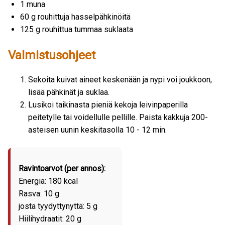
1 muna
60 g rouhittuja hasselpähkinöitä
125 g rouhittua tummaa suklaata
Valmistusohjeet
Sekoita kuivat aineet keskenään ja nypi voi joukkoon,
lisää pähkinät ja suklaa.
Lusikoi taikinasta pieniä kekoja leivinpaperilla
peitetylle tai voidellulle pellille. Paista kakkuja 200-
asteisen uunin keskitasolla 10 - 12 min.
Ravintoarvot (per annos):
Energia: 180 kcal
Rasva: 10 g
josta tyydyttynyttä: 5 g
Hiilihydraatit: 20 g