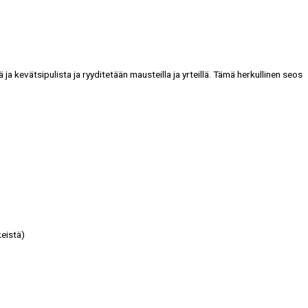
 ja kevätsipulista ja ryyditetään mausteilla ja yrteillä. Tämä herkullinen seos
keistä)