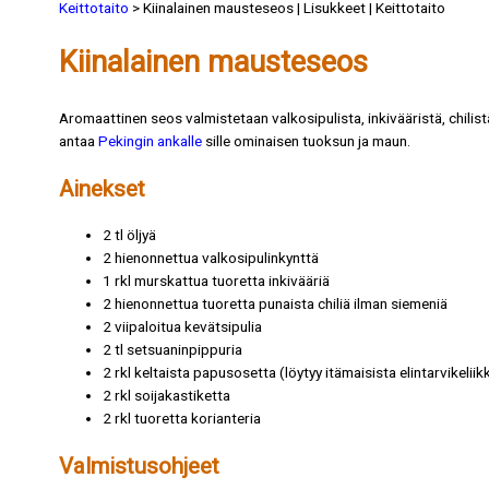
Keittotaito
> Kiinalainen mausteseos | Lisukkeet | Keittotaito
Kiinalainen mausteseos
Aromaattinen seos valmistetaan valkosipulista, inkivääristä, chilistä
antaa
Pekingin ankalle
sille ominaisen tuoksun ja maun.
Ainekset
2 tl öljyä
2 hienonnettua valkosipulinkynttä
1 rkl murskattua tuoretta inkivääriä
2 hienonnettua tuoretta punaista chiliä ilman siemeniä
2 viipaloitua kevätsipulia
2 tl setsuaninpippuria
2 rkl keltaista papusosetta (löytyy itämaisista elintarvikeliik
2 rkl soijakastiketta
2 rkl tuoretta korianteria
Valmistusohjeet