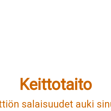
Keittotaito
ittiön salaisuudet auki sinu