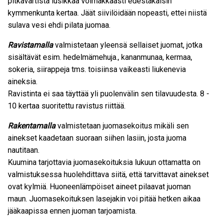
pitkävartista lusikkaa voimakkaasti edestakaisin
kymmenkunta kertaa. Jäät siivilöidään nopeasti, ettei niistä
sulava vesi ehdi pilata juomaa.
Ravistamalla
valmistetaan yleensä sellaiset juomat, jotka
sisältävät esim. hedelmämehuja., kananmunaa, kermaa,
sokeria, siirappeja tms. toisiinsa vaikeasti liukenevia
aineksia.
Ravistinta ei saa täyttää yli puolenvälin sen tilavuudesta. 8 -
10 kertaa suoritettu ravistus riittää.
Rakentamalla
valmistetaan juomasekoitus mikäli sen
ainekset kaadetaan suoraan siihen lasiin, josta juoma
nautitaan.
Kuumina tarjottavia juomasekoituksia lukuun ottamatta on
valmistuksessa huolehdittava siitä, että tarvittavat ainekset
ovat kylmiä. Huoneenlämpöiset aineet pilaavat juoman
maun. Juomasekoituksen lasejakin voi pitää hetken aikaa
jääkaapissa ennen juoman tarjoamista.