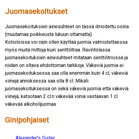
Juomasekoitukset
Juomasekoituksien ainesuhteet on tässä ilmoitettu osina
(muutamaa poikkeusta lukuun ottamatta).
Kotioloissa voi näin ollen käyttää juomia valmistettaessa
myös muita mittoja kuin senttilitraa. Ravintolassa
juomasekoituksien ainesuhteet mitataan senttilitroissa ja
niiden on oltava ehdottoman tarkkoja. Väkeviä juomia ei
juomasekoituksessa saa olla enemmän kuin 4 cl, väkeviä
viinejä annoksessa saa olla 8 cl. Mikäli
juomasekoituksessa on sekä väkeviä juomia että väkeviä
viinejä, katsotaan 2 cl:n väkevää viiniä vastaavan 1 cl
väkevää alkoholijuomaa.
Ginipohjaiset
Alexander's Sister