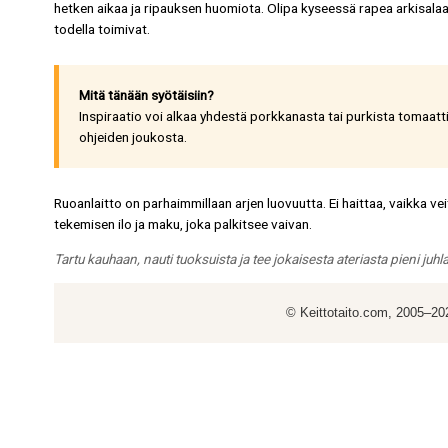
hetken aikaa ja ripauksen huomiota. Olipa kyseessä rapea arkisalaatt
todella toimivat.
Mitä tänään syötäisiin?
Inspiraatio voi alkaa yhdestä porkkanasta tai purkista tomaatt
ohjeiden joukosta.
Ruoanlaitto on parhaimmillaan arjen luovuutta. Ei haittaa, vaikka veits
tekemisen ilo ja maku, joka palkitsee vaivan.
Tartu kauhaan, nauti tuoksuista ja tee jokaisesta ateriasta pieni juhl
© Keittotaito.com, 2005–2