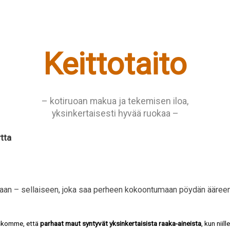
Keittotaito
– kotiruoan makua ja tekemisen iloa,
yksinkertaisesti hyvää ruokaa –
tta
kaan – sellaiseen, joka saa perheen kokoontumaan pöydän ääreen
uskomme, että
parhaat maut syntyvät yksinkertaisista raaka-aineista
, kun niil