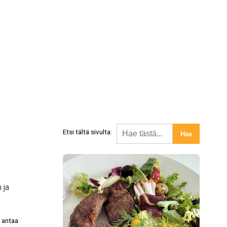
Etsi tältä sivulta:
 ja
le antaa