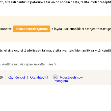
i, hitaasti hautunut pataruoka tai viikon nopein pasta, täältä löydät reseptit
isosetta.
Selaa reseptikirjastoa
ja löydä uusi suosikkisi satojen testattuj
i ei aina osuisi täydellisesti tai mausteita livahtaisi hieman liikaa – tärkeint
a. Keittiössä olet vapaa suorittamisesta.
026 |
Käyttöehdot
|
Ota yhteyttä
|
@bestbeefintown