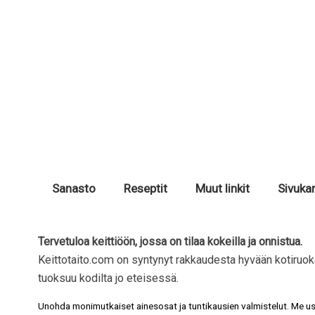
Sanasto
Reseptit
Muut linkit
Sivukar
Tervetuloa keittiöön, jossa on tilaa kokeilla ja onnistua.
Keittotaito.com on syntynyt rakkaudesta hyvään kotiruo
tuoksuu kodilta jo eteisessä.
Unohda monimutkaiset ainesosat ja tuntikausien valmistelut. Me 