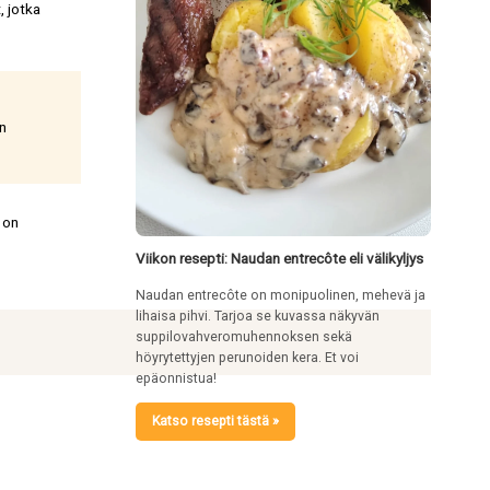
, jotka
en
ä on
Viikon resepti: Naudan entrecôte eli välikyljys
Naudan entrecôte on monipuolinen, mehevä ja
lihaisa pihvi. Tarjoa se kuvassa näkyvän
suppilovahveromuhennoksen sekä
höyrytettyjen perunoiden kera. Et voi
epäonnistua!
Katso resepti tästä »