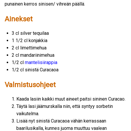
punainen kerros sinisen/ vihreän päällä.
Ainekset
3 cl silver tequilaa
1 1/2 cl konjakkia
2 cl limettimehua
2 cl mandariinimehua
1/2 cl
mantelisiirappia
1/2 cl sinistä Curacaoa
Valmistusohjeet
Kaada lasiin kaikki muut aineet paitsi sininen Curacao.
Täytä lasi jäämurskalla niin, että syntyy sorbetin
vaikutelma.
Lisää nyt sinistä Curacaoa vähän kerrassaan
baarilusikalla, kunnes juoma muuttuu vaalean