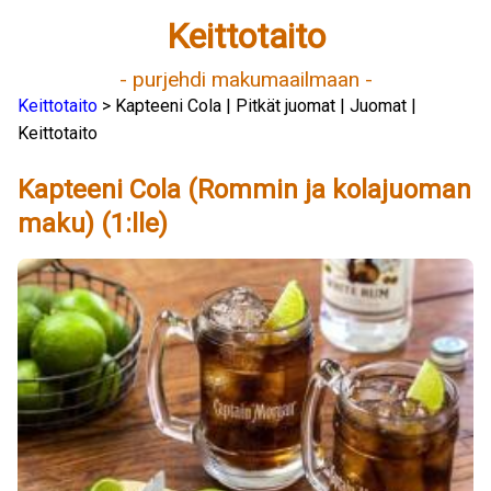
Keittotaito
- purjehdi makumaailmaan -
Keittotaito
> Kapteeni Cola | Pitkät juomat | Juomat |
Keittotaito
Kapteeni Cola (Rommin ja kolajuoman
maku) (1:lle)