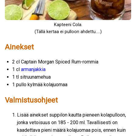
Kapteeni Cola.
(Tällä kertaa ei pulloon ahdettu.....)
Ainekset
2 cl Captain Morgan Spiced Rum-rommia
1 cl
armanjakkia
1 tl sitruunamehua
1 pullo kylmää kolajuomaa
Valmistusohjeet
Lisää ainekset suppilon kautta pieneen kolapulloon,
jonka vetoisuus on 185 - 200 ml. Tavallisesti on
kaadettava pieni määrä kolajuomaa pois, ennen kuin