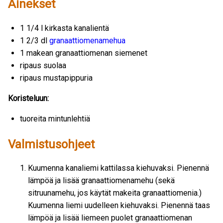
Ainekset
1 1/4 l kirkasta kanalientä
1 2/3 dl
granaattiomenamehua
1 makean granaattiomenan siemenet
ripaus suolaa
ripaus mustapippuria
Koristeluun:
tuoreita mintunlehtiä
Valmistusohjeet
Kuumenna kanaliemi kattilassa kiehuvaksi. Pienennä
lämpöä ja lisää granaattiomenamehu (sekä
sitruunamehu, jos käytät makeita granaattiomenia.)
Kuumenna liemi uudelleen kiehuvaksi. Pienennä taas
lämpöä ja lisää liemeen puolet granaattiomenan