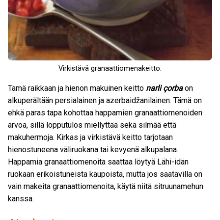
Virkistävä granaattiomenakeitto.
Tämä raikkaan ja hienon makuinen keitto
narli çorba
on
alkuperältään persialainen ja azerbaidžanilainen. Tämä on
ehkä paras tapa kohottaa happamien granaattiomenoiden
arvoa, sillä lopputulos miellyttää sekä silmää että
makuhermoja. Kirkas ja virkistävä keitto tarjotaan
hienostuneena väliruokana tai kevyenä alkupalana.
Happamia granaattiomenoita saattaa löytyä Lähi-idän
ruokaan erikoistuneista kaupoista, mutta jos saatavilla on
vain makeita granaattiomenoita, käytä niitä sitruunamehun
kanssa.