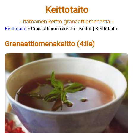
Keittotaito
- itämainen keitto granaattiomenasta -
Keittotaito
> Granaattiomenakeitto | Keitot | Keittotaito
Granaattiomenakeitto (4:lle)