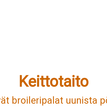
Keittotaito
ät broileripalat uunista p