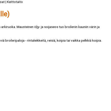
oat | Keittotaito
lle)
rkiruoka. Mausteinen öljy- ja soijaseos tuo broileriin kauniin värin ja
ä broileripaloja - rintaleikkeitä, reisiä, koipia tai vaikka pelkkiä koipia.