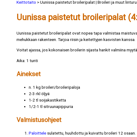
Keittotaito
> Uunissa paistetut broileripalat | Broileri ja muut linturu
Uunissa paistetut broileripalat (4:
Uunissa paistetut broileripalat ovat nopea tapa valmistaa maistuva a
mehukkaan rakenteen. Tarjoa riisin ja keitettyjen kasvisten kanssa.
Voitat ajassa, jos kokonaisen broilerin sijasta hankit valmiina myytävi
Aika: 1 tunti
Ainekset
n. 1 kg broileri/broileripaloja
2-3 rkl öljyä
1-2 tl soijakastiketta
1/2-1 tl sitruunapippuria
Valmistusohjeet
Paloittele
sulatettu, huuhdottu ja kuivattu broileri 12 osaan.