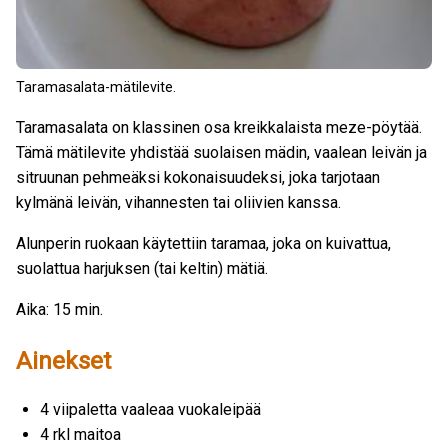
Taramasalata-mätilevite.
Taramasalata on klassinen osa kreikkalaista meze-pöytää.
Tämä mätilevite yhdistää suolaisen mädin, vaalean leivän ja
sitruunan pehmeäksi kokonaisuudeksi, joka tarjotaan
kylmänä leivän, vihannesten tai oliivien kanssa.
Alunperin ruokaan käytettiin taramaa, joka on kuivattua,
suolattua harjuksen (tai keltin) mätiä.
Aika: 15 min.
Ainekset
4 viipaletta vaaleaa vuokaleipää
4 rkl maitoa