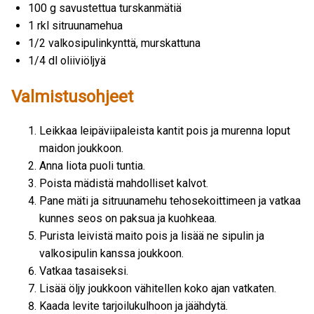
100 g savustettua turskanmätiä
1 rkl sitruunamehua
1/2 valkosipulinkynttä, murskattuna
1/4 dl oliiviöljyä
Valmistusohjeet
Leikkaa leipäviipaleista kantit pois ja murenna loput
maidon joukkoon.
Anna liota puoli tuntia.
Poista mädistä mahdolliset kalvot.
Pane mäti ja sitruunamehu tehosekoittimeen ja vatkaa
kunnes seos on paksua ja kuohkeaa.
Purista leivistä maito pois ja lisää ne sipulin ja
valkosipulin kanssa joukkoon.
Vatkaa tasaiseksi.
Lisää öljy joukkoon vähitellen koko ajan vatkaten.
Kaada levite tarjoilukulhoon ja jäähdytä.