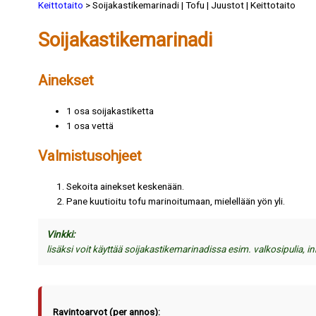
Keittotaito
> Soijakastikemarinadi | Tofu | Juustot | Keittotaito
Soijakastikemarinadi
Ainekset
1 osa soijakastiketta
1 osa vettä
Valmistusohjeet
Sekoita ainekset keskenään.
Pane kuutioitu tofu marinoitumaan, mielellään yön yli.
Vinkki:
lisäksi voit käyttää soijakastikemarinadissa esim. valkosipulia, in
Ravintoarvot (per annos):