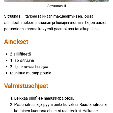
Sitruunasilli
Sitruunasilli tarjoaa raikkaan makuelämyksen, jossa
sillifileet imetään sitruunan ja hunajan aromiin. Tarjoa uusien
perunoiden kanssa kevyenä pääruokana tai alkupalana.
Ainekset
2 sillifileetä
1 iso sitruuna
2 tl juoksevaa hunajaa
rouhittua mustapippuria
Valmistusohjeet
Leikkaa sillifilee haarukkapaloiksi.
Pese sitruuna ja pyyhi pinta kuivaksi. Raasta sitruunan
keltainen kuoriosa ohueksi raasteeksi. Halkaise