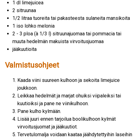
1 dl limejuicea
2 sitruunaa
1/2 litraa tuoreita tai pakasteesta sulaneita mansikoita
1 iso lohko melonia
2 - 3 ploa (à 1/3 l) sitruunajuomaa tai pommacia tai
muuta hedelmän makuista virvoitusjuomaa
jääkuutioita
Valmistusohjeet
Kaada viini suureen kulhoon ja sekoita limejuice
joukkoon.
Leikkaa hedelmät ja marjat ohuiksi viipaleiksi tai
kuutioiksi ja pane ne viinikulhoon.
Pane kulho kylmään.
Lisää juuri ennen tarjoilua boolikulhoon kylmät
virvoitusjuomat ja jääkuutiot.
Tervetulomalja voidaan kaataa jäähdytettyihin laseihin