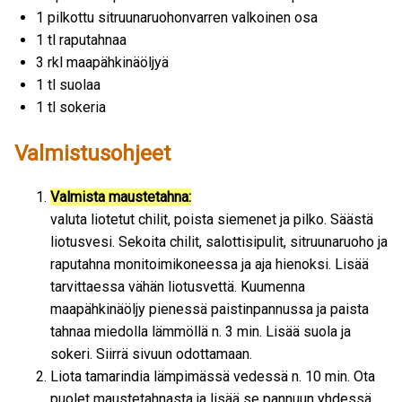
1 pilkottu sitruunaruohonvarren valkoinen osa
1 tl raputahnaa
3 rkl maapähkinäöljyä
1 tl suolaa
1 tl sokeria
Valmistusohjeet
Valmista maustetahna:
valuta liotetut chilit, poista siemenet ja pilko. Säästä
liotusvesi. Sekoita chilit, salottisipulit, sitruunaruoho ja
raputahna monitoimikoneessa ja aja hienoksi. Lisää
tarvittaessa vähän liotusvettä. Kuumenna
maapähkinäöljy pienessä paistinpannussa ja paista
tahnaa miedolla lämmöllä n. 3 min. Lisää suola ja
sokeri. Siirrä sivuun odottamaan.
Liota tamarindia lämpimässä vedessä n. 10 min. Ota
puolet maustetahnasta ja lisää se pannuun yhdessä