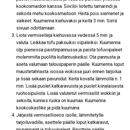
kookosmaidon kanssa. Siivilöi liotettu tamarindi ja
sekoita mehu kookosmaitoon. Heitä pois siemenet ja
säikeet. Kuumenna kiehuvaksi ja keitä 3 min. Siirrä
sivuun odottamaan.
Liota vermisellejä kiehuvassa vedessä 5 min. ja
valuta. Leikkaa tofu paksuiksi viipaleiksi. Kuumenna
öljy pienessä paistinpannussa ja paista tofuviipaleet
molemmilta puolilta kullanruskeiksi. Ota pannusta ja
aseta valumaan talouspaperin päälle. Kuumenna loput
maustetahnasta isossa wokissa juuri ennen tarjoilua
ja lisää sekaan pavunidut. Keitä kovalla lämmöllä n. 1
min. Lisää puolet katkaravuista ja puolet kiinalaisesta
ruohosipulista. Lisää valutetut vermisellit wokkiin ja
sekoita, kunnes ruoka on kuumaa. Kuumenna
kookoskastike ja pidä kuumana.
Järjestä vermiselliseos isolle, lämmitetylle
tarjoiluvadille, asettele päälle loput katkaravut,
munanpalat ja tofuviipaleet. Ripottele päälle