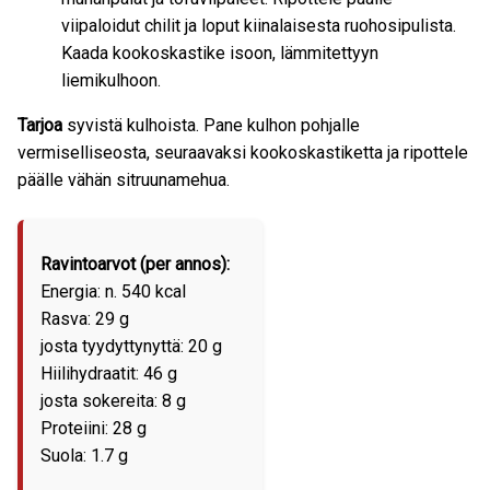
viipaloidut chilit ja loput kiinalaisesta ruohosipulista.
Kaada kookoskastike isoon, lämmitettyyn
liemikulhoon.
Tarjoa
syvistä kulhoista. Pane kulhon pohjalle
vermiselliseosta, seuraavaksi kookoskastiketta ja ripottele
päälle vähän sitruunamehua.
Ravintoarvot (per annos):
Energia: n. 540 kcal
Rasva: 29 g
josta tyydyttynyttä: 20 g
Hiilihydraatit: 46 g
josta sokereita: 8 g
Proteiini: 28 g
Suola: 1.7 g