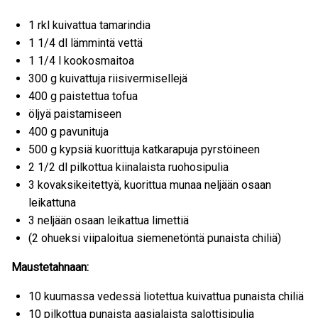
1 rkl kuivattua tamarindia
1 1/4 dl lämmintä vettä
1 1/4 l kookosmaitoa
300 g kuivattuja riisivermisellejä
400 g paistettua tofua
öljyä paistamiseen
400 g pavunituja
500 g kypsiä kuorittuja katkarapuja pyrstöineen
2 1/2 dl pilkottua kiinalaista ruohosipulia
3 kovaksikeitettyä, kuorittua munaa neljään osaan
leikattuna
3 neljään osaan leikattua limettiä
(2 ohueksi viipaloitua siemenetöntä punaista chiliä)
Maustetahnaan:
10 kuumassa vedessä liotettua kuivattua punaista chiliä
10 pilkottua punaista aasialaista salottisipulia