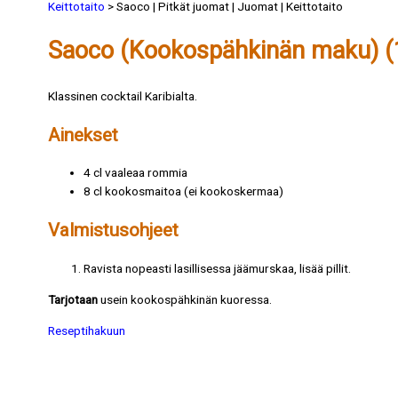
Keittotaito
> Saoco | Pitkät juomat | Juomat | Keittotaito
Saoco (Kookospähkinän maku) (1
Klassinen cocktail Karibialta.
Ainekset
4 cl vaaleaa rommia
8 cl kookosmaitoa (ei kookoskermaa)
Valmistusohjeet
Ravista nopeasti lasillisessa jäämurskaa, lisää pillit.
Tarjotaan
usein kookospähkinän kuoressa.
Reseptihakuun