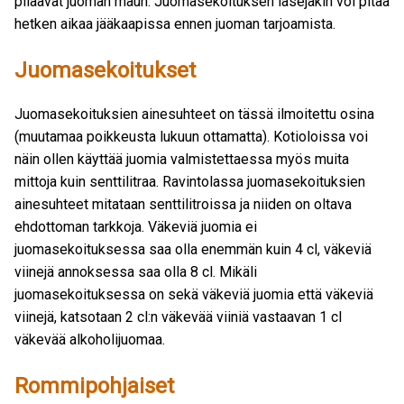
pilaavat juoman maun. Juomasekoituksen lasejakin voi pitää
hetken aikaa jääkaapissa ennen juoman tarjoamista.
Juomasekoitukset
Juomasekoituksien ainesuhteet on tässä ilmoitettu osina
(muutamaa poikkeusta lukuun ottamatta). Kotioloissa voi
näin ollen käyttää juomia valmistettaessa myös muita
mittoja kuin senttilitraa. Ravintolassa juomasekoituksien
ainesuhteet mitataan senttilitroissa ja niiden on oltava
ehdottoman tarkkoja. Väkeviä juomia ei
juomasekoituksessa saa olla enemmän kuin 4 cl, väkeviä
viinejä annoksessa saa olla 8 cl. Mikäli
juomasekoituksessa on sekä väkeviä juomia että väkeviä
viinejä, katsotaan 2 cl:n väkevää viiniä vastaavan 1 cl
väkevää alkoholijuomaa.
Rommipohjaiset