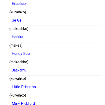
Excelsior
(kuivahko)
Gé Gé
(makeahko)
Herkkä
(makea)
Honey Bee
(makeahko)
Jääkarhu
(kuivahko)
Little Princess
(kuivahko)
Mary Pickford