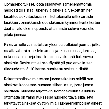
juomasekoitukset, jotka sisältävät samenemattomia,
helposti toisiinsa liukenevia aineksia. Sekoittaminen
tapahtuu sekoituslasissa liikuttelemalla pitkävartista
lusikkaa voimakkaasti edestakaisin kymmenkunta kertaa.
Jäät siivilöidään nopeasti, ettei niistä sulava vesi ehdi
pilata juomaa.
Ravistamalla
valmistetaan yleensä sellaiset juomat, jotka
sisältävät esim. hedelmämehuja., kananmunaa, kermaa,
sokeria, siirappeja tms. toisiinsa vaikeasti liukenevia
aineksia. Ravistinta ei saa täyttää yli puolenvälin sen
tilavuudesta. 8-10 kertaa suoritettu ravistus riittää.
Rakentamalla
valmistetaan juomasekoitus mikäli sen
ainekset kaadetaan suoraan siihen lasiin, josta juoma
nautitaan. Kuumina tarjottavia juomasekoituksia lukuun
ottamatta on valmistuksessa huolehdittava siitä, että
tarvittavat ainekset ovat kylmiä. Huoneenlämpöiset aineet