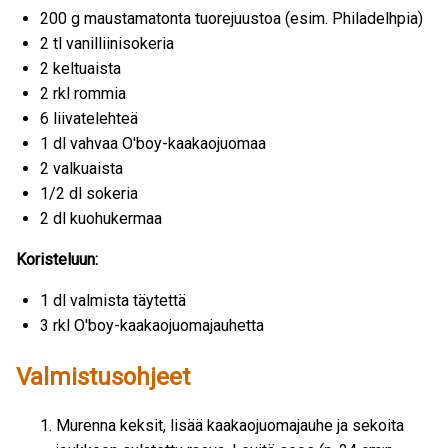
200 g maustamatonta tuorejuustoa (esim. Philadelhpia)
2 tl vanilliinisokeria
2 keltuaista
2 rkl rommia
6 liivatelehteä
1 dl vahvaa O'boy-kaakaojuomaa
2 valkuaista
1/2 dl sokeria
2 dl kuohukermaa
Koristeluun:
1 dl valmista täytettä
3 rkl O'boy-kaakaojuomajauhetta
Valmistusohjeet
Murenna keksit, lisää kaakaojuomajauhe ja sekoita