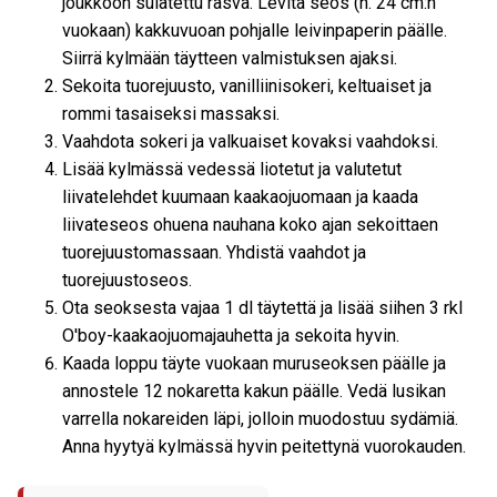
joukkoon sulatettu rasva. Levitä seos (n. 24 cm:n
vuokaan) kakkuvuoan pohjalle leivinpaperin päälle.
Siirrä kylmään täytteen valmistuksen ajaksi.
Sekoita tuorejuusto, vanilliinisokeri, keltuaiset ja
rommi tasaiseksi massaksi.
Vaahdota sokeri ja valkuaiset kovaksi vaahdoksi.
Lisää kylmässä vedessä liotetut ja valutetut
liivatelehdet kuumaan kaakaojuomaan ja kaada
liivateseos ohuena nauhana koko ajan sekoittaen
tuorejuustomassaan. Yhdistä vaahdot ja
tuorejuustoseos.
Ota seoksesta vajaa 1 dl täytettä ja lisää siihen 3 rkl
O'boy-kaakaojuomajauhetta ja sekoita hyvin.
Kaada loppu täyte vuokaan muruseoksen päälle ja
annostele 12 nokaretta kakun päälle. Vedä lusikan
varrella nokareiden läpi, jolloin muodostuu sydämiä.
Anna hyytyä kylmässä hyvin peitettynä vuorokauden.