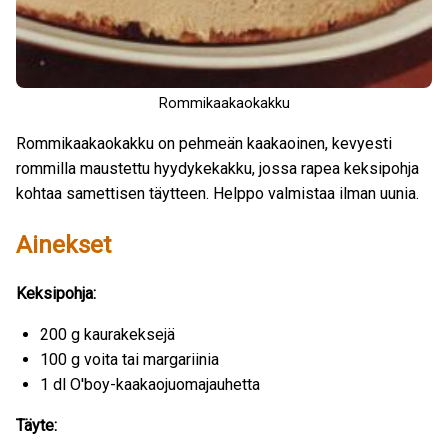
Rommikaakaokakku
Rommikaakaokakku on pehmeän kaakaoinen, kevyesti
rommilla maustettu hyydykekakku, jossa rapea keksipohja
kohtaa samettisen täytteen. Helppo valmistaa ilman uunia.
Ainekset
Keksipohja:
200 g kaurakeksejä
100 g voita tai margariinia
1 dl O'boy-kaakaojuomajauhetta
Täyte: