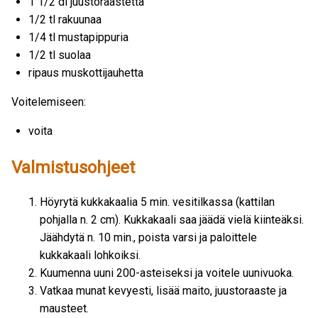
1 1/2 dl juustoraastetta
1/2 tl rakuunaa
1/4 tl mustapippuria
1/2 tl suolaa
ripaus muskottijauhetta
Voitelemiseen:
voita
Valmistusohjeet
Höyrytä kukkakaalia 5 min. vesitilkassa (kattilan
pohjalla n. 2 cm). Kukkakaali saa jäädä vielä kiinteäksi.
Jäähdytä n. 10 min., poista varsi ja paloittele
kukkakaali lohkoiksi.
Kuumenna uuni 200-asteiseksi ja voitele uunivuoka.
Vatkaa munat kevyesti, lisää maito, juustoraaste ja
mausteet.