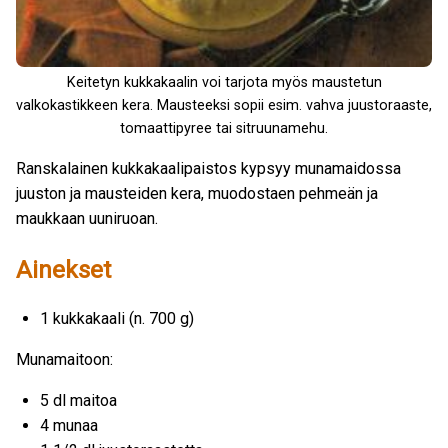
Keitetyn kukkakaalin voi tarjota myös maustetun
valkokastikkeen kera. Mausteeksi sopii esim. vahva juustoraaste,
tomaattipyree tai sitruunamehu.
Ranskalainen kukkakaalipaistos kypsyy munamaidossa
juuston ja mausteiden kera, muodostaen pehmeän ja
maukkaan uuniruoan.
Ainekset
1 kukkakaali (n. 700 g)
Munamaitoon:
5 dl maitoa
4 munaa