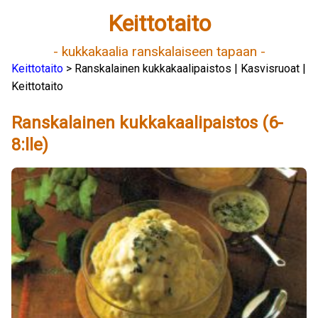
Keittotaito
- kukkakaalia ranskalaiseen tapaan -
Keittotaito
> Ranskalainen kukkakaalipaistos | Kasvisruoat |
Keittotaito
Ranskalainen kukkakaalipaistos (6-
8:lle)