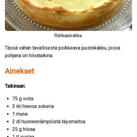
Rahkapiirakka.
Tässä vähän tavallisesta poikkeava juustokakku, jossa
pohjana on hiivataikina.
Ainekset
Taikinaan:
75 g voita
3 rkl hienoa sokeria
1 muna
2 dl huoneenlämpöistä täysmaitoa
25 g hiivaa
1 tl suolaa