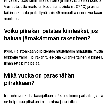
Hiiva tarvitsee lämmintä nestettä ja riittävästi aikaa kohota.
Varmista, että maito on kädenlämpöistä (n. 37 °C) ja anna
taikinan kohota peitettynä noin 45 minuuttia ennen vuokaan
muotoilua.
Voiko piirakan paistaa kiinteäksi, jos
haluaa jämäkämmän rakenteen?
Kyllä. Paistoaikaa voi pidentää muutamalla minuutilla, mutta
tarkkaile väriä – piirakan tulee olla kullankeltainen ja kiinteä,
ilman että pinta palaa.
Mikä vuoka on paras tähän
piirakkaan?
Irtopohjavuoka halkaisijaltaan n. 24 cm toimii parhaiten, sillä
se helpottaa piirakan irrottamista ja tarjoilua.