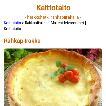
Keittotaito
- herkkuhetki rahkapiirakalla -
Keittotaito
> Rahkapiirakka | Makeat leivonnaiset |
Keittotaito
Rahkapiirakka