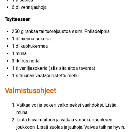
6 dl vehnäjauhoja
Täytteeseen:
250 g rahkaa tai tuorejuustoa esim. Philadelphia
1 dl hienoa sokeria
1 dl kuohukermaa
1 muna
3 rkl rusinoita
1 tl vaniljasokeria (siis sitä aitoa tavaraa)
1 sitruunan vastapuristettu mehu
Valmistusohjeet
Vatkaa voi ja sokeri valkoiseksi vaahdoksi. Lisää
muna.
Liota hiiva maitoon ja vatkaa voisokeriseoksen
joukkoon. Lisää suolaa ja jauhoja. Vaivaa taikina hyvin.