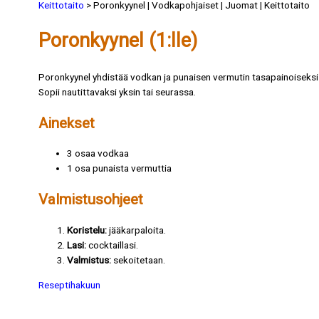
Keittotaito
> Poronkyynel | Vodkapohjaiset | Juomat | Keittotaito
Poronkyynel (1:lle)
Poronkyynel yhdistää vodkan ja punaisen vermutin tasapainoiseksi co
Sopii nautittavaksi yksin tai seurassa.
Ainekset
3 osaa vodkaa
1 osa punaista vermuttia
Valmistusohjeet
Koristelu:
jääkarpaloita.
Lasi:
cocktaillasi.
Valmistus:
sekoitetaan.
Reseptihakuun