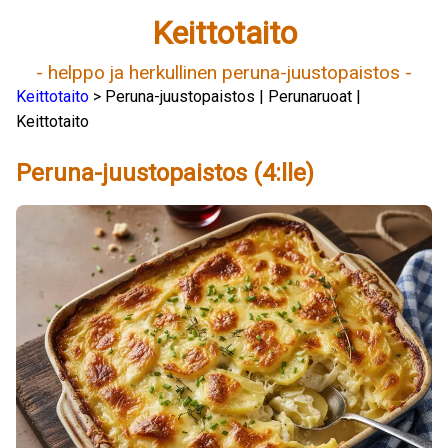
Keittotaito
- helppo ja herkullinen peruna-juustopaistos -
Keittotaito
> Peruna-juustopaistos | Perunaruoat |
Keittotaito
Peruna-juustopaistos (4:lle)