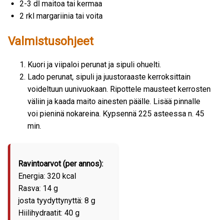
2-3 dl maitoa tai kermaa
2 rkl margariinia tai voita
Valmistusohjeet
Kuori ja viipaloi perunat ja sipuli ohuelti.
Lado perunat, sipuli ja juustoraaste kerroksittain
voideltuun uunivuokaan. Ripottele mausteet kerrosten
väliin ja kaada maito ainesten päälle. Lisää pinnalle
voi pieninä nokareina. Kypsennä 225 asteessa n. 45
min.
Ravintoarvot (per annos):
Energia: 320 kcal
Rasva: 14 g
josta tyydyttynyttä: 8 g
Hiilihydraatit: 40 g