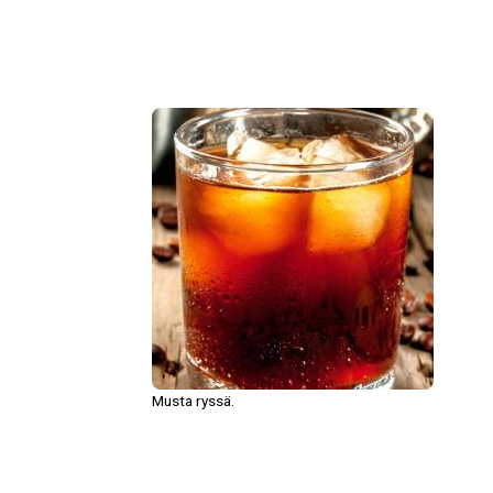
Musta ryssä.