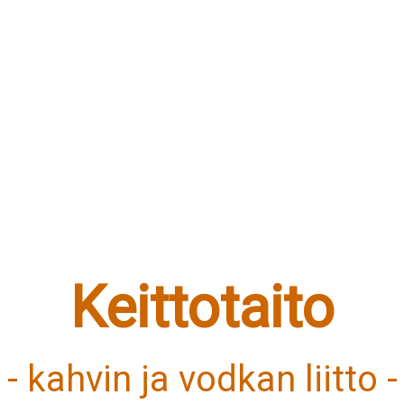
Keittotaito
- kahvin ja vodkan liitto -