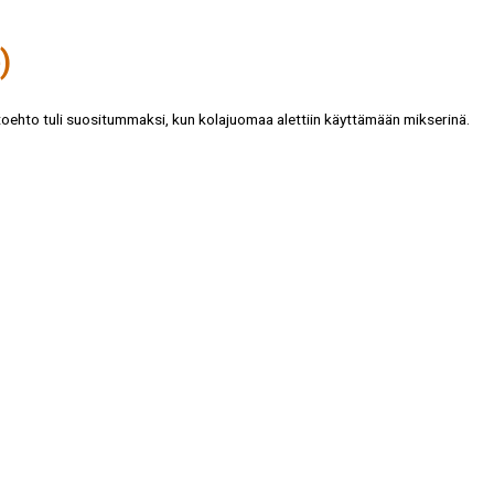
)
ihtoehto tuli suositummaksi, kun kolajuomaa alettiin käyttämään mikserinä.