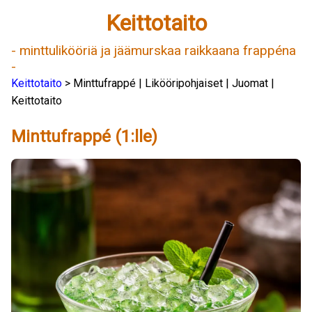
Keittotaito
- minttulikööriä ja jäämurskaa raikkaana frappéna
-
Keittotaito
> Minttufrappé | Likööripohjaiset | Juomat |
Keittotaito
Minttufrappé (1:lle)