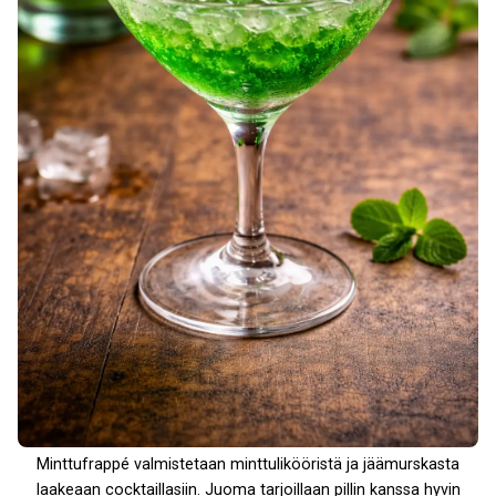
Minttufrappé valmistetaan minttulikööristä ja jäämurskasta
laakeaan cocktaillasiin. Juoma tarjoillaan pillin kanssa hyvin