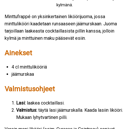
kylmänä.
Minttufrappé on yksinkertainen liköörijuoma, jossa
minttulikööri kaadetaan runsaaseen jäämurskaan. Juoma
tarjoillaan laakeasta cocktaillasista pillin kanssa, jolloin
kylmä ja minttuinen maku pääsevät esiin.
Ainekset
4 cl minttulikööriä
jäämurskaa
Valmistusohjeet
Lasi:
laakea cocktaillasi.
Valmistus:
täytä lasi jäämurskalla. Kaada lasiin likööri.
Mukaan lyhytvartinen pilli.