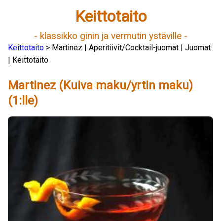
Keittotaito
- klassikko ginin ja vermutin ystäville -
Keittotaito
> Martinez | Aperitiivit/Cocktail-juomat | Juomat
| Keittotaito
Martinez (Kuiva maku/yrtin maku)
(1:lle)