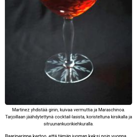
Martinez yhdistää ginin, kuivaa vermuttia ja Maraschinoa.
Tarjoillaan jäähdytettynä cocktail-lasista, koristeltuna kirsikalla ja
sitruunankuorikiehkuralla.
Baariperinne kertoo, että tämän juoman keksi noin vuonna