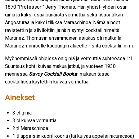
1870 "Professori" Jerry Thomas. Hän yhdisti yhden osan
giniä ja kaksi osaa punaista vermuttia sekä lisäsi tilkan
Angosturaa ja kaksi tilkkaa Maraschinoa. Nämä aineet
ravistettiin ja siivilöitiin, ja näin syntyi cocktail nimeltä
Martinez. Thomasin ensimmäinen asiakas oli matkalla
Martinez-nimiselle kaupungin alueelle - siitä cocktailin nimi.
Myöhemmissä ohjeissa on giniä ja vermuttia suhteessa 1:1.
Suuntaus kohti kuivaa makua jatkui, ja vuoteen 1930
mennessä
Savoy Cocktail Book
:in mukaan tässä
cocktailissa käytettiin kuivaa vermuttia.
Ainekset
3 cl giniä
3 cl kuivaa vermuttia
2 tl Maraschinoa
1 tl appelsiinikuorilikööriä (tai kuivaa appelsiinicuracaoa)