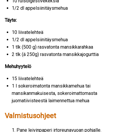
10 ruisdigestivekeksiä
1/2 dl appelsiinitäysmehua
Täyte:
10 liivatelehteä
1/2 dl appelsiinitäysmehua
1 tlk (500 g) rasvatonta mansikkarahkaa
2 tlk (á 250g) rasvatonta mansikkajogurttia
Mehuhyytelö
15 liivatelehteä
1 l sokeroimatonta mansikkamehua tai
mansikanmakuisesta, sokeroimattomasta
juomatiivisteestä laimennettua mehua
Valmistusohjeet
Pane leivinpaperi irtoreunavuoan pohjalle.