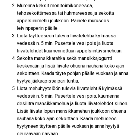
Murenna keksit monitoimikoneessa,
tehosekoittimessa tai huhmareessa ja sekoita
appelsiinimehu joukkoon. Painele muruseos
leivinpaperin päälle.
Liota täytteeseen tulevia liivatelehtiä kylmässä
vedessä n. 5 min. Pusertele vesi pois ja liuota
liivatelehdet kuumennettuun appelsiintäysmehuun.
Sekoita mansikkarahka sekä mansikkajogurtti
keskenään ja lisää liivate ohuena nauhana koko ajan
sekoittaen. Kaada täyte pohjan päälle vuokaan ja anna
hyytyä jääkaapissa pari tuntia.
Liota mehuhyytelöön tulevia liivatelehtiä kylmässä
vedessä n. 5 min. Pusertele vesi pois, kuumenna
desilitra mansikkamehua ja liuota liivatelehdet siihen.
Lisää liivate lopun mansikkamehun joukkoon ohuena
nauhana koko ajan sekoittaen. Kaada mehuseos
hyytyneen täytteen päälle vuokaan ja anna hyytyä
seuraavaan päivään.