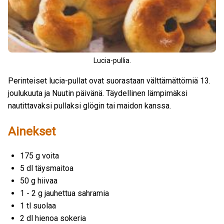
Lucia-pullia.
Perinteiset lucia-pullat ovat suorastaan välttämättömiä 13.
joulukuuta ja Nuutin päivänä. Täydellinen lämpimäksi
nautittavaksi pullaksi glögin tai maidon kanssa.
Ainekset
175 g voita
5 dl täysmaitoa
50 g hiivaa
1 - 2 g jauhettua sahramia
1 tl suolaa
2 dl hienoa sokeria