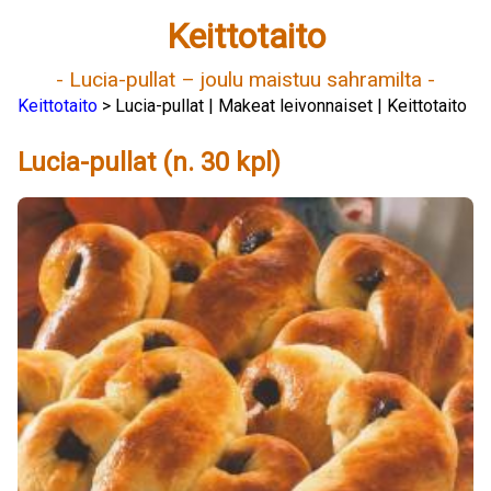
Keittotaito
- Lucia-pullat – joulu maistuu sahramilta -
Keittotaito
> Lucia-pullat | Makeat leivonnaiset | Keittotaito
Lucia-pullat (n. 30 kpl)