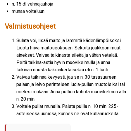
n. 15 dl vehnäjauhoja
munaa voiteluun
Valmistusohjeet
Sulata voi, lisää maito ja lämmitä kädenlämpöiseksi.
Liuota hiiva maitoseokseen. Sekoita joukkoon muut
ainekset. Vaivaa taikinasta sileää ja vähän vetelää.
Peitä taikina-astia hyvin muovikelmulla ja anna
taikinan nousta kaksinkertaiseksi eli n. 1 tunti.
Vaivaa taikinaa kevyesti, jaa se n. 30 tasasuureen
palaan ja leivo perinteisen lucia-pullan muotoisiksi tai
mielesi mukaan. Anna pullien kohota muovikelmun alla
n. 20 min.
Voitele pullat munalla. Paista pullia n. 10 min. 225-
asteisessa uunissa, kunnes ne ovat kullanruskeita.