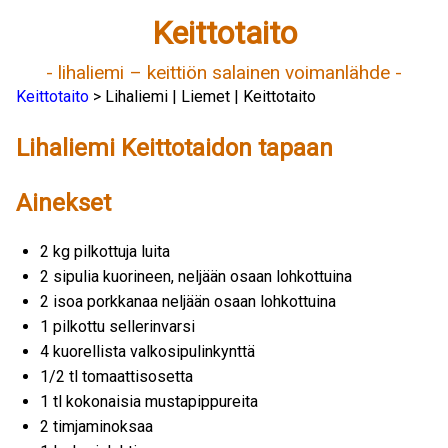
Keittotaito
- lihaliemi – keittiön salainen voimanlähde -
Keittotaito
> Lihaliemi | Liemet | Keittotaito
Lihaliemi Keittotaidon tapaan
Ainekset
2 kg pilkottuja luita
2 sipulia kuorineen, neljään osaan lohkottuina
2 isoa porkkanaa neljään osaan lohkottuina
1 pilkottu sellerinvarsi
4 kuorellista valkosipulinkynttä
1/2 tl tomaattisosetta
1 tl kokonaisia mustapippureita
2 timjaminoksaa