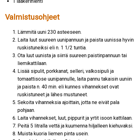
1 laakerinlehti
Valmistusohjeet
Lämmitä uuni 230 asteeseen.
Laita luut suureen uunipannuun ja paista uunissa hyvin
ruskistuneiksi eli n. 1 1/2 tuntia.
Ota luut uunista ja siirrä suureen paistinpannuun tai
liemikattilaan.
Lisää sipulit, porkkanat, selleri, valkosipuli ja
tomaattisose uunipannulle, laita pannu takaisin uuniin
ja paista n. 40 min. eli kunnes vihannekset ovat
ruskistuneet ja lähes mustuneet.
Sekoita vihanneksia ajoittain, jotta ne eivät pala
pohjaan.
Laita vihannekset, luut, pippurit ja yrtit isoon kattilaan.
Peitä 5 litralla vettä ja kuumenna hiljalleen kiehuvaksi.
Muista kuoria liemen pinta usein.