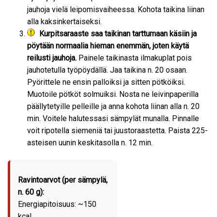
jauhoja vielä leipomisvaiheessa. Kohota taikina liinan
alla kaksinkertaiseksi.
Kurpitsaraaste saa taikinan tarttumaan käsiin ja
pöytään normaalia hieman enemmän, joten käytä
reilusti jauhoja.
Painele taikinasta ilmakuplat pois
jauhotetulla työpöydällä. Jaa taikina n. 20 osaan.
Pyörittele ne ensin palloiksi ja sitten pötköiksi.
Muotoile pötköt solmuiksi. Nosta ne leivinpaperilla
päällytetyille pelleille ja anna kohota liinan alla n. 20
min. Voitele halutessasi sämpylät munalla. Pinnalle
voit ripotella siemeniä tai juustoraastetta. Paista 225-
asteisen uunin keskitasolla n. 12 min.
Ravintoarvot (per sämpylä,
n. 60 g):
Energiapitoisuus: ~150
kcal