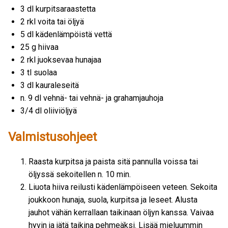
3 dl kurpitsaraastetta
2 rkl voita tai öljyä
5 dl kädenlämpöistä vettä
25 g hiivaa
2 rkl juoksevaa hunajaa
3 tl suolaa
3 dl kauraleseitä
n. 9 dl vehnä- tai vehnä- ja grahamjauhoja
3/4 dl oliiviöljyä
Valmistusohjeet
Raasta kurpitsa ja paista sitä pannulla voissa tai
öljyssä sekoitellen n. 10 min.
Liuota hiiva reilusti kädenlämpöiseen veteen. Sekoita
joukkoon hunaja, suola, kurpitsa ja leseet. Alusta
jauhot vähän kerrallaan taikinaan öljyn kanssa. Vaivaa
hyvin ja jätä taikina pehmeäksi. Lisää mieluummin