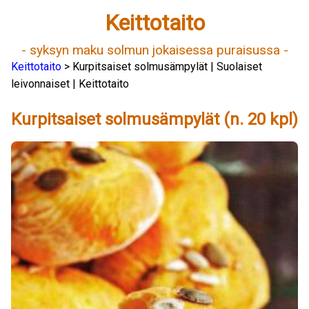
Keittotaito
- syksyn maku solmun jokaisessa puraisussa -
Keittotaito
> Kurpitsaiset solmusämpylät | Suolaiset
leivonnaiset | Keittotaito
Kurpitsaiset solmusämpylät (n. 20 kpl)