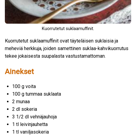
Kuorrutetut suklaamuffinit.
Kuorrutetut suklaamuffinit ovat täyteläisen suklaisia ja
meheviä herkkuja, joiden samettinen suklaa-kahvikuorrutus
tekee jokaisesta suupalasta vastustamattoman.
Ainekset
100 g voita
100 g tummaa suklaata
2 munaa
2 dl sokeria
3 1/2 dl vehnäjauhoja
1 tl leivinjauhetta
1 tl vaniljasokeria