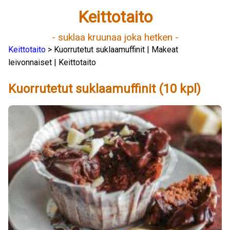
Keittotaito
- suklaa kruunaa joka hetken -
Keittotaito
> Kuorrutetut suklaamuffinit | Makeat
leivonnaiset | Keittotaito
Kuorrutetut suklaamuffinit (10 kpl)