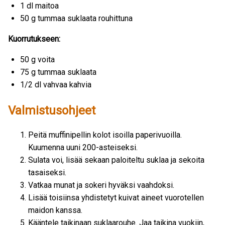
1 dl maitoa
50 g tummaa suklaata rouhittuna
Kuorrutukseen:
50 g voita
75 g tummaa suklaata
1/2 dl vahvaa kahvia
Valmistusohjeet
Peitä muffinipellin kolot isoilla paperivuoilla.
Kuumenna uuni 200-asteiseksi.
Sulata voi, lisää sekaan paloiteltu suklaa ja sekoita
tasaiseksi.
Vatkaa munat ja sokeri hyväksi vaahdoksi.
Lisää toisiinsa yhdistetyt kuivat aineet vuorotellen
maidon kanssa.
Kääntele taikinaan suklaarouhe. Jaa taikina vuokiin,