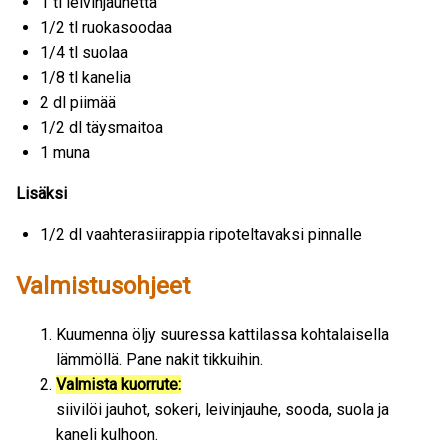
1 tl leivinjauhetta
1/2 tl ruokasoodaa
1/4 tl suolaa
1/8 tl kanelia
2 dl piimää
1/2 dl täysmaitoa
1 muna
Lisäksi
1/2 dl vaahterasiirappia ripoteltavaksi pinnalle
Valmistusohjeet
Kuumenna öljy suuressa kattilassa kohtalaisella
lämmöllä. Pane nakit tikkuihin.
Valmista kuorrute:
siivilöi jauhot, sokeri, leivinjauhe, sooda, suola ja
kaneli kulhoon.