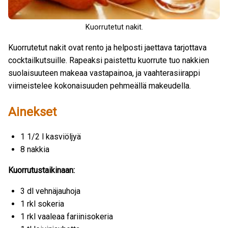
Kuorrutetut nakit.
Kuorrutetut nakit ovat rento ja helposti jaettava tarjottava
cocktailkutsuille. Rapeaksi paistettu kuorrute tuo nakkien
suolaisuuteen makeaa vastapainoa, ja vaahterasiirappi
viimeistelee kokonaisuuden pehmeällä makeudella.
Ainekset
1 1/2 l kasviöljyä
8 nakkia
Kuorrutustaikinaan:
3 dl vehnäjauhoja
1 rkl sokeria
1 rkl vaaleaa fariinisokeria