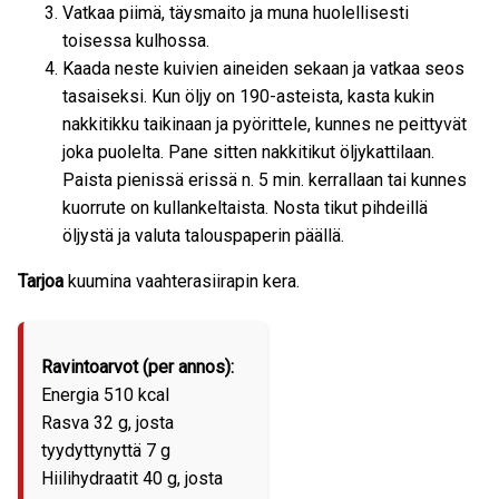
Vatkaa piimä, täysmaito ja muna huolellisesti
toisessa kulhossa.
Kaada neste kuivien aineiden sekaan ja vatkaa seos
tasaiseksi. Kun öljy on 190-asteista, kasta kukin
nakkitikku taikinaan ja pyörittele, kunnes ne peittyvät
joka puolelta. Pane sitten nakkitikut öljykattilaan.
Paista pienissä erissä n. 5 min. kerrallaan tai kunnes
kuorrute on kullankeltaista. Nosta tikut pihdeillä
öljystä ja valuta talouspaperin päällä.
Tarjoa
kuumina vaahterasiirapin kera.
Ravintoarvot (per annos):
Energia 510 kcal
Rasva 32 g, josta
tyydyttynyttä 7 g
Hiilihydraatit 40 g, josta