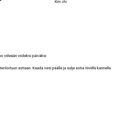
Kim chi.
o viileään viideksi päiväksi.
eriloituun astiaan. Kaada vesi päälle ja sulje astia tiiviillä kannella.