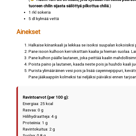
tuoreen chilin sijasta säilöttyä pilkottua chiliä.
)
1 rkl sokeria
5 dl kylmää vettä
Ainekset
Halkaise kiinankaali ja leikkaa se isoiksi suupalan kokoisiksi 
Pane isoon kulhoon kerroksittain kaalia ja hieman suolaa. Lai
Pane kulhon päälle lautanen, joka peittää kaalin mahdollisimman
Poista paino ja lautanen, kaada neste pois ja huuhdo kaali j
Purista ylimääräinen vesi pois ja lisää cayennepippuri, kevätsipul
Pane jääkaappiin kolmeksi tai neljäksi päiväksi ennen tarjoa
Ravintoarvot (per 100 g):
Energiaa: 25 kcal
Rasvaa: 0 g
Hiilihydraatteja: 4 g
Proteiinia: 1 g
Ravintokuitua: 2 g
Suolaa: 0,8 g