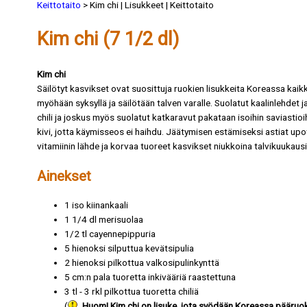
Keittotaito
> Kim chi | Lisukkeet | Keittotaito
Kim chi (7 1/2 dl)
Kim chi
Säilötyt kasvikset ovat suosittuja ruokien lisukkeita Koreassa kaikk
myöhään syksyllä ja säilötään talven varalle. Suolatut kaalinlehdet 
chili ja joskus myös suolatut katkaravut pakataan isoihin saviastioi
kivi, jotta käymisseos ei haihdu. Jäätymisen estämiseksi astiat up
vitamiinin lähde ja korvaa tuoreet kasvikset niukkoina talvikuukausi
Ainekset
1 iso kiinankaali
1 1/4 dl merisuolaa
1/2 tl cayennepippuria
5 hienoksi silputtua kevätsipulia
2 hienoksi pilkottua valkosipulinkynttä
5 cm:n pala tuoretta inkivääriä raastettuna
3 tl - 3 rkl pilkottua tuoretta chiliä
(
Huom! Kim chi on lisuke, jota syödään Koreassa pääruokie