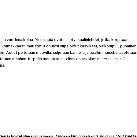
ina vuodenaikoina. Yleisimpiä ovat säilötyt kaalinlehdet, jotka korjataan
ja voimakkaasti maustetut ohuiksi viipaloidut kasvikset, valkosipuli, punainen
hin. Astiat peitetään muovilla, suljetaan kannella ja päällimmäiseksi asetetaa
otetaan maahan. Kirpeän mausteinen relissi on arvokas mineraalien ja C-
na.
n ja höyrytetyn riisin kanssa. Aidossa kim chissä on 3 rkl chiliä. Voit käyttä