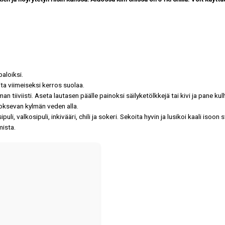
paloiksi.
ta viimeiseksi kerros suolaa.
 tiiviisti. Aseta lautasen päälle painoksi säilyketölkkejä tai kivi ja pane kulh
uoksevan kylmän veden alla.
i, valkosipuli, inkivääri, chili ja sokeri. Sekoita hyvin ja lusikoi kaali isoon st
mista.