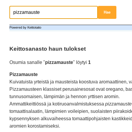
Powered by Keittotaito
Keittosanasto haun tulokset
Osumia sanalle "
pizzamauste
" löytyi
1
Pizzamauste
Kuivatuista yrteistä ja mausteista koostuva aromaattinen, v
Pizzamausteen klassiset perusainesosat ovat oregano, basil
tunnusomaisen, lämpimän ja hennon yrttisen aromin.
Ammattikeittiössä ja kotiruoanvalmistuksessa
pizzamauste
tomaattisalaatin, lämpimien voileipien, suolaisten piirak
kypsennyksen alkuvaiheessa tomaattipohjaisten kastikkeide
aromien korostamiseksi.