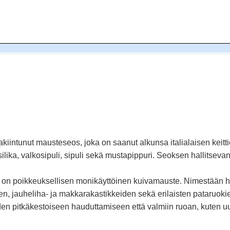
akiintunut mausteseos, joka on saanut alkunsa italialaisen keit
ika, valkosipuli, sipuli sekä mustapippuri. Seoksen hallitsevana
on poikkeuksellisen monikäyttöinen kuivamauste. Nimestään hu
oiden, jauheliha- ja makkarakastikkeiden sekä erilaisten pataru
n pitkäkestoiseen hauduttamiseen että valmiin ruoan, kuten uuni