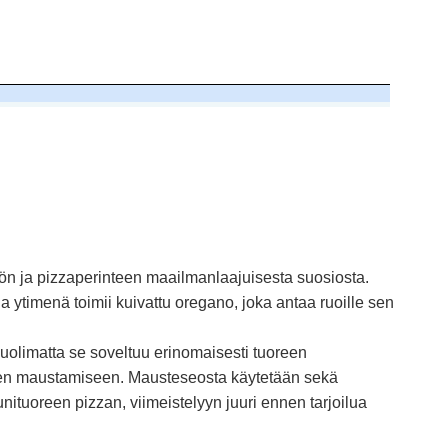
tiön ja pizzaperinteen maailmanlaajuisesta suosiosta.
 ytimenä toimii kuivattu oregano, joka antaa ruoille sen
olimatta se soveltuu erinomaisesti tuoreen
okien maustamiseen. Mausteseosta käytetään sekä
tuoreen pizzan, viimeistelyyn juuri ennen tarjoilua