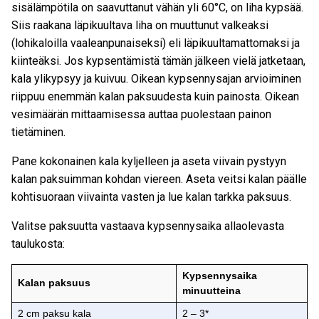
sisälämpötila on saavuttanut vähän yli 60°C, on liha kypsää.
Siis raakana läpikuultava liha on muuttunut valkeaksi
(lohikaloilla vaaleanpunaiseksi) eli läpikuultamattomaksi ja
kiinteäksi. Jos kypsentämistä tämän jälkeen vielä jatketaan,
kala ylikypsyy ja kuivuu. Oikean kypsennysajan arvioiminen
riippuu enemmän kalan paksuudesta kuin painosta. Oikean
vesimäärän mittaamisessa auttaa puolestaan painon
tietäminen.
Pane kokonainen kala
kyljelleen ja aseta viivain pystyyn
kalan paksuimman kohdan viereen. Aseta veitsi kalan päälle
kohtisuoraan viivainta vasten ja lue kalan tarkka paksuus.
Valitse paksuutta vastaava kypsennysaika allaolevasta
taulukosta:
Kypsennysaika
Kalan paksuus
minuutteina
2 cm paksu kala
2 – 3*