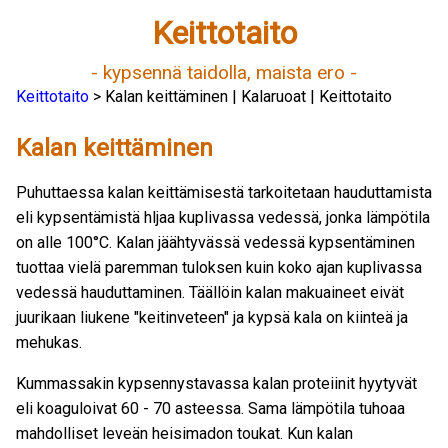
Keittotaito
- kypsennä taidolla, maista ero -
Keittotaito
> Kalan keittäminen | Kalaruoat | Keittotaito
Kalan keittäminen
Puhuttaessa kalan keittämisestä tarkoitetaan hauduttamista
eli kypsentämistä hljaa kuplivassa vedessä, jonka lämpötila
on alle 100°C. Kalan jäähtyvässä vedessä kypsentäminen
tuottaa vielä paremman tuloksen kuin koko ajan kuplivassa
vedessä hauduttaminen. Täällöin kalan makuaineet eivät
juurikaan liukene "keitinveteen" ja kypsä kala on kiinteä ja
mehukas.
Kummassakin kypsennystavassa kalan proteiinit hyytyvät
eli koaguloivat 60 - 70 asteessa. Sama lämpötila tuhoaa
mahdolliset leveän heisimadon toukat. Kun kalan