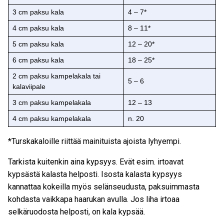
3 cm paksu kala
4 – 7*
4 cm paksu kala
8 – 11*
5 cm paksu kala
12 – 20*
6 cm paksu kala
18 – 25*
2 cm paksu kampelakala tai
5 – 6
kalaviipale
3 cm paksu kampelakala
12 – 13
4 cm paksu kampelakala
n. 20
*Turskakaloille riittää mainituista ajoista lyhyempi.
Tarkista kuitenkin aina kypsyys. Evät esim. irtoavat
kypsästä kalasta helposti. Isosta kalasta kypsyys
kannattaa kokeilla myös selänseudusta, paksuimmasta
kohdasta vaikkapa haarukan avulla. Jos liha irtoaa
selkäruodosta helposti, on kala kypsää.